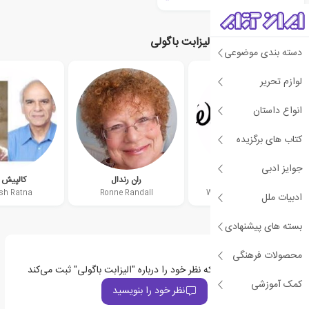
نویسندگان مرتبط با الیزابت باگولی
دسته بندی موضوعی
لوازم تحریر
انواع داستان
کتاب های برگزیده
جوایز ادبی
والت دیزنی
ران رندال
کالپیش ر
ish Ratna
Ronne Randall
Walt Disney Company
ادبیات ملل
بسته های پیشنهادی
محصولات فرهنگی
اولین نفری باشید که نظر خود را درباره "الیزابت باگولی" ثبت می‌کند
کمک آموزشی
نظر خود را بنویسید