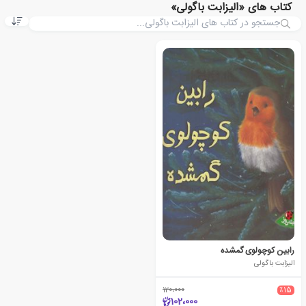
کتاب های «الیزابت باگولی»
رابین کوچولوی گمشده
الیزابت باگولی
120،000
٪15
102،000