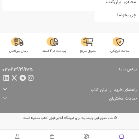
مجله‌ی ایران‌کتاب
چی بخونم؟
سلامت فیزیکی
تحویل سریع
پرداخت در 4 قسط
ارسال بین‌الملل
تماس با ما
021-62999935
راهنمای خرید از ایران کتاب
ثبت سفارش
شیوه پرداخت
خدمات مشتریان
تخفیف‌های خرید
شرایط ارسال سفارش
درباره ما
شرایط استفاده
حریم خصوصی
پیگیری سفارش
بازگرداندن سفارش
پرسش‌های متداول
© تمام حقوق این وب‌سایت برای فروشگاه آنلاین ایران کتاب محفوظ است.
سبد خرید