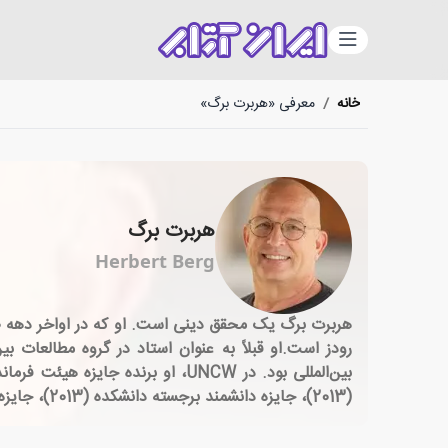
دسته‌بندی
خانه
/
معرفی «هربرت برگ»
هربرت برگ
Herbert Berg
(2013)، جایزه دانشمند برجسته دانشکده (2013)، جایزه تعالی تدریس هیئت امناء (2012)، جایزه استاد ممتاز معلمی (2012)، و جایزه تعالی تدریس رئیس دانشگاه (2006).