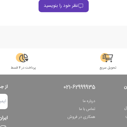
نظر خود را بنویسید
تحویل سریع
پرداخت در 4 قسط
ن
از ج
021-62999935
درباره ما
ل
تماس با ما
همکاری در فروش
ایران