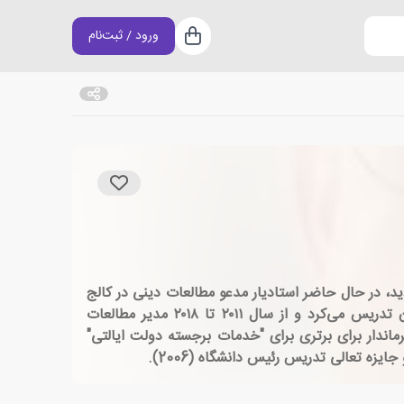
ورود / ثبت‌نام
سبد خرید
ز مطالعات دینی دانشگاه تورنتو آموزش دید، در حال حاضر استادیار مدعو مطالعات دینی در کالج
رودز است.او قبلاً به عنوان استاد در گروه مطالعات بین‌المللی و گروه فلسفه و دین در دانشگاه کارولینای شمالی ویلمینگتون تدریس می‌کرد و از سال ۲۰۱۱ تا ۲۰۱۸ مدیر مطالعات
 برنده جایزه هیئت فرمانداری دانشگاه کارولینای شمالی برای تعالی در تدریس (2019)، جایزه فرماندار برای برتری برای "خدمات برجسته دولت ایالتی"