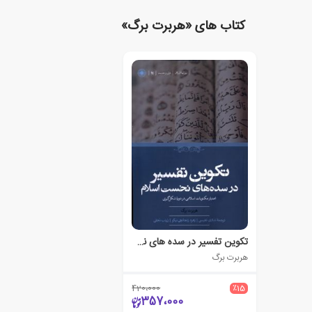
کتاب های «هربرت برگ»
تکوین تفسیر در سده های نخست اسلام
هربرت برگ
420،000
٪15
357،000