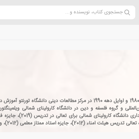
جستجوی کتاب، نویسنده و...
هربرت برگ یک محقق دینی است. او که در اواخر دهه 1980 و اوایل دهه 1990 در مرک
بین‌المللی بود. در UNCW، او