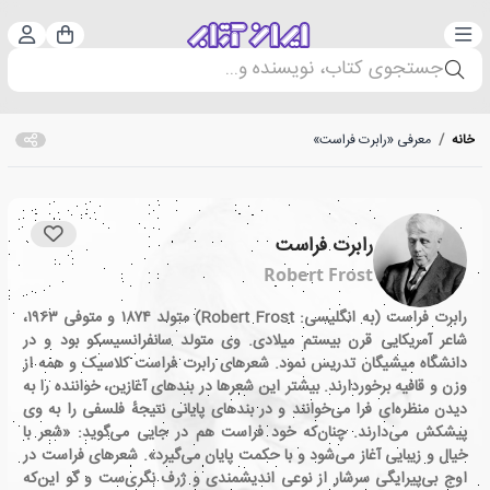
دسته‌بندی
ورود 
سبد خرید
جستجوی کتاب، نویسنده و...
خانه
/
معرفی «رابرت فراست»
رابرت فراست
Robert Frost
رابرت فراست (به انگلیسی: Robert Frost) متولد ۱۸۷۴ و متوفی ۱۹۶۳،
شاعر آمریکایی قرن بیستم میلادی. وی متولد سانفرانسیسکو بود و در
دانشگاه میشیگان تدریس نمود. شعرهای رابرت فراست کلاسیک و همه از
وزن و قافیه برخوردارند. بیشتر این شعرها در بندهای آغازین، خواننده را به
دیدن منظره‌ای فرا می‌خوانند و در بندهای پایانی نتیجهٔ فلسفی را به وی
پیشکش می‌دارند. چنان‌که خود فراست هم در جایی می‌گوید: «شعر با
خیال و زیبایی آغاز می‌شود و با حکمت پایان می‌گیرد». شعرهای فراست در
اوج بی‌پیرایگی سرشار از نوعی اندیشمندی و ژرف نگری‌ست و گو این‌که