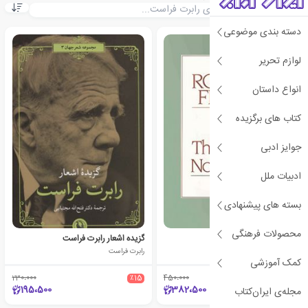
دسته بندی موضوعی
لوازم تحریر
انواع داستان
کتاب های برگزیده
جوایز ادبی
ادبیات ملل
بسته های پیشنهادی
محصولات فرهنگی
The Road Not Taken
گزیده اشعار رابرت فراست
رابرت فراست
رابرت فراست
کمک آموزشی
230،000
٪15
450،000
٪15
195،500
382،500
مجله‌ی ایران‌کتاب