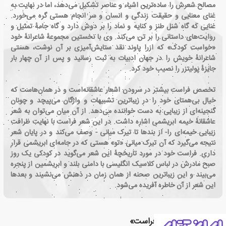
مصالح شعرش را ساده‌ترین اشیاء و عناصر تشکیل می‌دهد، اما در نهایت به
غنای معنایی و حقیقت زندگی و انسان و سر انجام هستی گره می‌خورد.
غنایی که گاه شنل طنز و کنایه و نماد را بر دوش دارد و گاه جامهٔ تمثیل و
روایت‌های داستانی را بر تن می‌کند. وی با نخستین مجموعهٔ شاعرانهٔ خود
«خواست کودک» که ازرا پاوند نقد ستایش‌آمیزی بر آن نوشت، هستی
شاعرانهٔ خویش را در جهان ادبیات به ثبت رسانید و پس از آن چهار بار
جایزهٔ پولیتزر را نصیب خود کرد.
تخصص فراست بیشتر در سرودن اشعار عاشقانه‌است و در همان‌هاست که
خیال بی‌همتای خود را در زیباترین تشبیهات و واژگان می‌پیچد و چونان
گنجینه‌ای از زیبایی به دست خواننده می‌دهد. از آن میان می‌توان به شعر
عاشقانهٔ خیمه ابریشمی اشاره داشت. در این شعر فراست با نهایت ظرافت
زیبایی خیمه‌ای را- از بندها تا تیرک میانی - وصف می‌کند و در پایان شعر
نتیجه می‌گیرد که آن تیرک میانی «تو» هستی که در جامه‌ای ابریشمی قرار
داری. فراست خود در مورد تاریخچهٔ این شعر می‌گوید در کودکی یک روز
صبح مادرش در لباس کلاسیک انگلیسی با دامنی بلند و ابریشمین از پنجره
می‌بیند و این زیباترین صحنه از همان زمان در ذهنش می‌نشیند و بعدها
این شعر از آن خاطره آفریده می‌شود.
کتاب های «رابرت فراست»