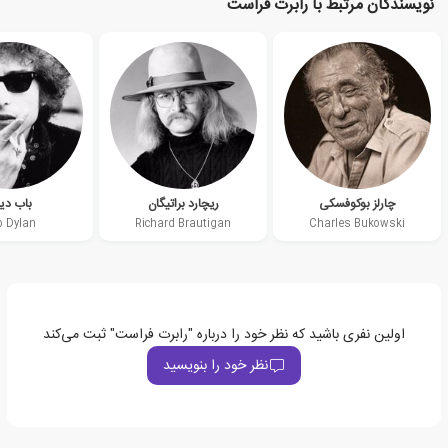
نویسندگان مرتبط با رابرت فراست
چارلز بوکوفسکی
ریچارد براتیگان
باب دی
b Dylan
Richard Brautigan
Charles Bukowski
اولین نفری باشید که نظر خود را درباره "رابرت فراست" ثبت می‌کند
نظر خود را بنویسید