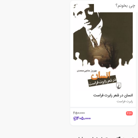
چی بخونم؟
انسان در شعر رابرت فراست
رابرت فراست
450،000
٪10
405،000