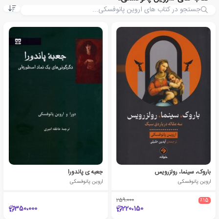
باروک، سینما، رولزرویس
جعبه ی پاندورا
اروین پانوفسکی
اروین پانوفسکی
259،000
٪15
350،000
220،150