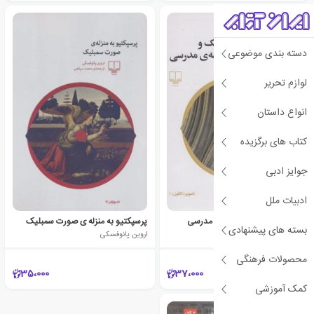
دسته بندی موضوعی
لوازم تحریر
انواع داستان
کتاب های برگزیده
جوایز ادبی
ادبیات ملل
معماری گوتیک و فلسفه ی مدرسی
پرسپکتیو به منزله ی صورت سمبلیک
بسته های پیشنهادی
اروین پانوفسکی
اروین پانوفسکی
محصولات فرهنگی
35،000
37،000
کمک آموزشی