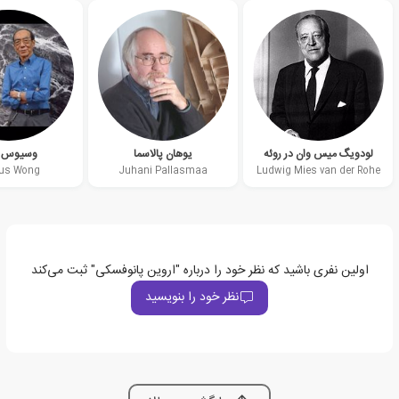
لودویگ میس وان در روئه
یوهان پالاسما
وسیوس 
us Wong
Juhani Pallasmaa
Ludwig Mies van der Rohe
اولین نفری باشید که نظر خود را درباره "اروین پانوفسکی" ثبت می‌کند
نظر خود را بنویسید