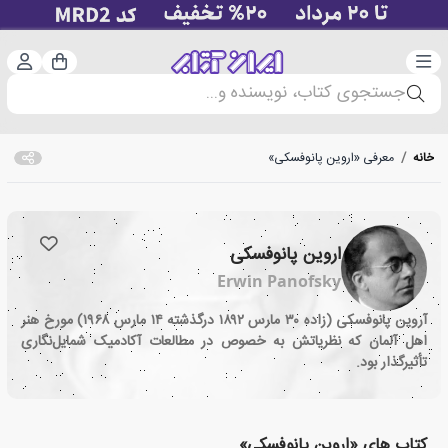
دسته‌بندی
ورود 
سبد خرید
جستجوی کتاب، نویسنده و...
خانه
/
معرفی «اروین پانوفسکی»
اروین پانوفسکی
Erwin Panofsky
آروین پانوفسکی
(زاده ۳۰ مارس ۱۸۹۲ درگذشته ۱۴ مارس ۱۹۶۸) مورخ هنر
اهل آلمان که نظریاتش به خصوص در مطالعات آکادمیک شمایل‌نگاری
تأثیرگذار بود.
کتاب های «اروین پانوفسکی»