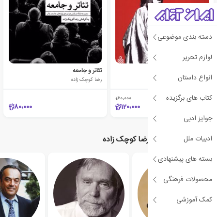
دسته بندی موضوعی
لوازم تحریر
راشومون
تئاتر و جامعه
انواع داستان
رضا کوچک زاده
رضا کوچک زاده
کتاب های برگزیده
160،000
٪25
80،000
120،000
جوایز ادبی
ادبیات ملل
نویسندگان مرتبط با رضا کوچک زاده
بسته های پیشنهادی
محصولات فرهنگی
کمک آموزشی