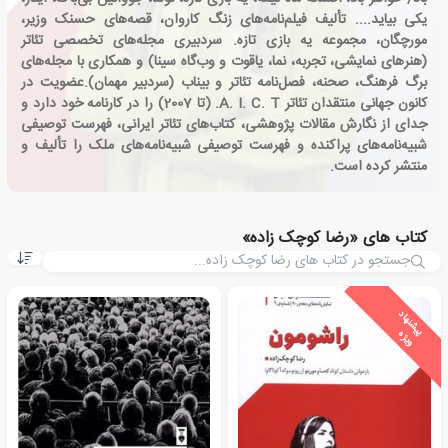
یکی بیاید.... تألیف فیلم‌نامه‌های زنگ کاروان، قصه‌های حسنک وزیر،
مورچگان، مجموعه یه بازی تازه. سردبیری مجله‌های تخصصی تئاتر
(هنرهای نمایشی، تجربه، نما، یاقوت و وب‌گاه سینا) و همکاری با مجله‌های
برگ فرهنگ، صحنه، فصل‌نامه تئاتر و بیناب (سردبیر مهمان).عضویت در
کانون جهانی منتقدان تئاتر A. I. C. T. (تا 2007) را در کارنامه خود دارد و
جدای از نگارش مقالات پژوهشی، کتاب‌های تئاتر ایرانی، فهرست توصیفی
شبیه­‌نامه‌­های پراکنده و فهرست توصیفی شبیه‌‌نامه‌­های ملک را تألیف و
منتشر کرده است.
کتاب های «رضا کوچک زاده»
ی
ش
ن
ه
ا
د
و
ی
ژ
پ
ه