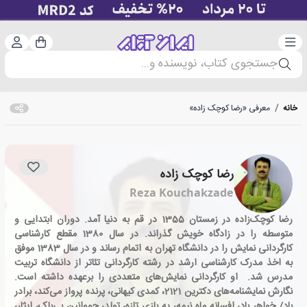
دسته‌بندی
ورود 
سبد خرید
جستجوی کتاب، نویسنده و...
خانه
/
معرفی «رضا کوچک زاده»
رضا کوچک زاده
Reza Kouchakzade
رضا کوچک‌زاده در زمستان 1355 در قم به دنیا آمد. دوران ابتدایی و
متوسطه را در زادگاه خویش گذراند. در سال 1380 مقطع کارشناسی
کارگردانی نمایش را در دانشگاه تهران به اتمام رساند و در سال 1383 موفق
به اخذ مدرک کارشناسی ارشد در رشته کارگردانی تئاتر از دانشگاه تربیت
مدرس شد. او کارگردانی نمایش‌­های متعددی را برعهده داشته است.
نگارش نمایشنامه­‌های دکترین 2121، کمدی کیهانی، پرنده پرواز می‌کند، برادر
باد/ خواهر باد، افسانه ماه نیمه، یه بازی تازه، تولد، جووانین بی‌باک، ایثار،