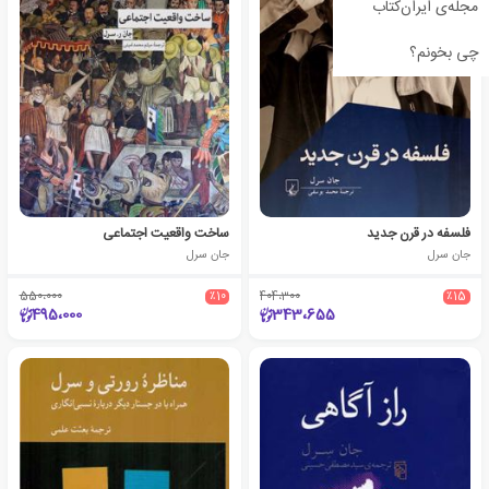
مجله‌ی ایران‌کتاب
چی بخونم؟
فلسفه در قرن جدید
ساخت واقعیت اجتماعی
جان سرل
جان سرل
550،000
٪10
404،300
٪15
495،000
343،655