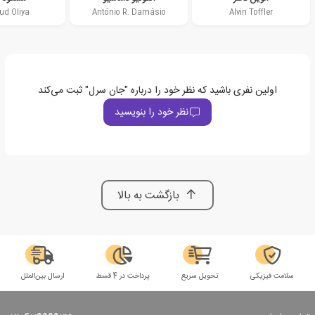
d Oliya
António R. Damásio
Alvin Toffler
اولین نفری باشید که نظر خود را درباره "جان سرل" ثبت می‌کند
نظر خود را بنویسید
بازگشت به بالا
سلامت فیزیکی
تحویل سریع
پرداخت در 4 قسط
ارسال بین‌الملل