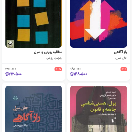
راز آگاهی
مناظره ‏‫رورتی و سرل
جان سرل
ریچارد رورتی
250،000
٪15
165،000
٪10
212،500
148،500