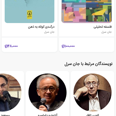
فلسفه تحلیلی
درآمدی کوتاه به ذهن
جان سرل
جان سرل
48،000
100،000
نویسندگان مرتبط با جان سرل
الوین تافلر
آنتونیو داماسیو
مسعود ع