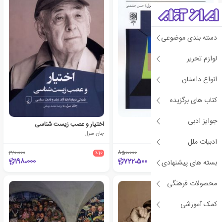
دسته بندی موضوعی
لوازم تحریر
انواع داستان
کتاب های برگزیده
جوایز ادبی
عقلانیت در کنش
اختیار و عصب زیست شناسی
جان سرل
جان سرل
ادبیات ملل
220،000
٪10
850،000
٪15
198،000
722،500
بسته های پیشنهادی
محصولات فرهنگی
کمک آموزشی