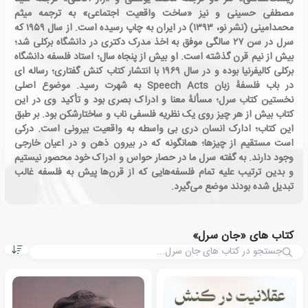
مصطفی حسینی و نیز «ساخت واقعیت اجتماعی» به ترجمه میثم
محمدامینی (نشر نو، ۱۳۹۳) در ایران به چاپ رسیده است. از سال ۱۹۵۹ که
سرل در سن ۲۷ سالگی موفق به اخذ مدرک دکتری در دانشگاه برکلی شد؛
بیش از نیم قرن گذشته است. او بیش از پنجاه سال؛ استاد فلسفه دانشگاه
برکلی کالیفرنیا بوده و در سال ۱۹۶۹ با انتشار کتاب کنش گفتاری؛ رساله ای
در باب فلسفهٔ زبان Speech Acts به شهرت رسید. موضوع اصلی
نخستین کتاب سرل؛ مسألهٔ معنا و ادراک بصری بود و تأکید وی در این
کتاب بیش از هر چیز روی یک نظریه فلسفی ناب و ساختارشکن بود. بر طبق
این کتاب؛ ادارک انسان دری بی واسطه به واقعیت بیرونی است. درکی
است مستقیم از چیزها؛ همانگونه که در بیرون ذهن و در اعیان خارجی
وجود دارند. به گفته سرل ما در حصار حواس و ادراک خود محصور نیستیم
و بدین ترتیب علیه تمام فلسفه‌هایی که از قرن‌ها پیش به فلسفه غالب
تبدیل شده بودند موضع می‌گیرد.
کتاب های «جان سرل»