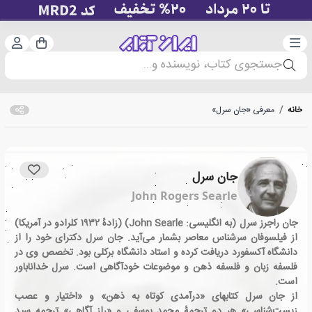
دسته‌بندی
ورود 
سبد خرید
جستجوی کتاب، نویسنده و...
خانه
/
معرفی «جان سرل»
جان سرل
John Rogers Searle
جان راجرز سرل (به انگلیسی: John Searle) (زادهٔ ۱۹۳۲ کلرادو در آمریکا)
از فیلسوفان سرشناس معاصر بشمار می‌آید. جان سرل دکترای خود را از
دانشگاه آکسفورد دریافت کرده و استاد دانشگاه برکلی بود. تخصص وی در
فلسفه زبان و فلسفه ذهن و موضوعات خودآگاهی است. سرل خداناباور
است.
از جان سرل کتابهای «درآمدی کوتاه به ذهن» و «اختیار و عصب
زیست‌شناسی» هر دو ترجمهٔ محمد یوسفی و «راز آگاهی» ترجمه سید