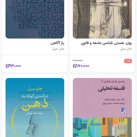
پول، هستی شناسی جامعه و قانون
راز آگاهی
جان سرل
جان سرل
200،000
٪15
93،000
170،000