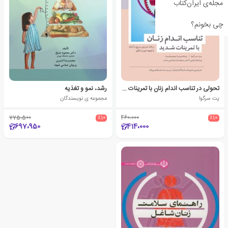
مجله‌ی ایران‌کتاب
چی بخونم؟
تحولی در تناسب اندام زنان با تمرینات شدید
رشد، نمو و تغذیه
پت سرگوا
مجموعه ی نویسندگان
775،500
٪10
460،000
٪10
697،950
414،000