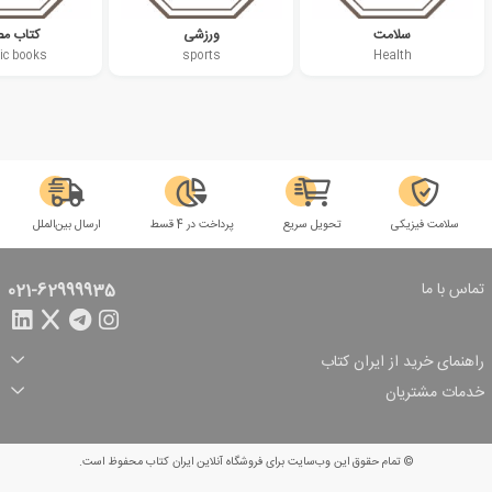
سلامت
ورزشی
کتاب مص
c books
sports
Health
سلامت فیزیکی
تحویل سریع
پرداخت در 4 قسط
ارسال بین‌الملل
تماس با ما
021-62999935
راهنمای خرید از ایران کتاب
ثبت سفارش
شیوه پرداخت
خدمات مشتریان
تخفیف‌های خرید
شرایط ارسال سفارش
درباره ما
شرایط استفاده
حریم خصوصی
پیگیری سفارش
بازگرداندن سفارش
پرسش‌های متداول
© تمام حقوق این وب‌سایت برای فروشگاه آنلاین ایران کتاب محفوظ است.