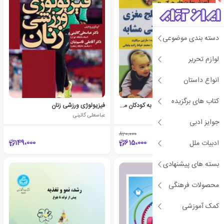
دسته بندی موضوعی
لوازم تحریر
انواع داستان
کتاب های برگزیده
آموزش مهارت های حرکتی به کودکان مبتلا به فلج مغزی و اختلالات حرکتی مشابه
فیزیولوژی ورزشی زنان
مارتین سیگلیند
عباسعلی گائینی
جوایز ادبی
820،000
٪25
149،000
615،000
ادبیات ملل
بسته های پیشنهادی
محصولات فرهنگی
کمک آموزشی