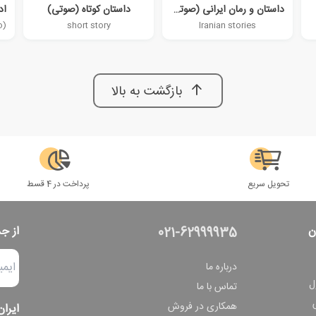
داستان و رمان ایرانی (صوتی)
داستان کوتاه (صوتی)
short story
Iranian stories
بازگشت به بالا
تحویل سریع
پرداخت در 4 قسط
ن
از ج
021-62999935
درباره ما
ل
تماس با ما
همکاری در فروش
ایران