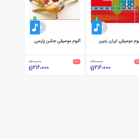
بوم موسیقی ایران زمین
آلبوم موسیقی جشن پارسی
240،000
٪10
240،000
٪
216،000
216،000