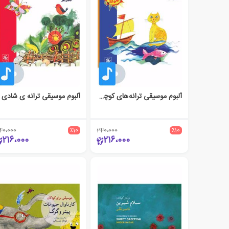
آلبوم موسیقی ترانه های کوچک برای بیداری
آلبوم موسیقی ترانه ی شادی
40،000
٪10
240،000
٪10
216،000
216،000