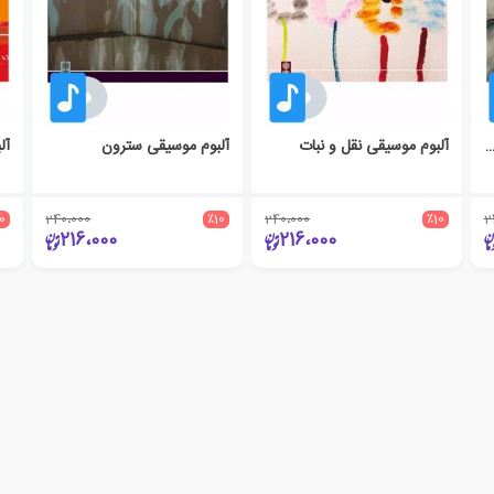
وسیقی کارناوال حیوانات - پیتر و گرگ
آلبوم موسیقی نقل و نبات
آلبوم موسیقی سترون
آل
10
240،000
٪10
240،000
٪10
2
216،000
216،000