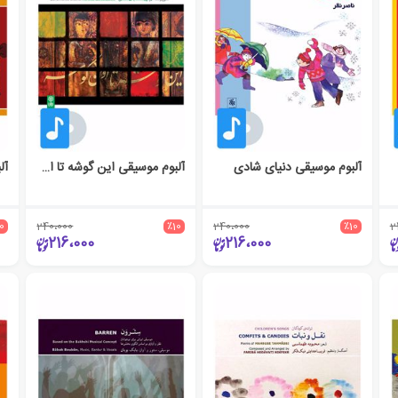
آلبوم موسیقی دنیای شادی
آلبوم موسیقی این گوشه تا اون گوشه
آل
10
240،000
٪10
240،000
٪10
2
216،000
216،000