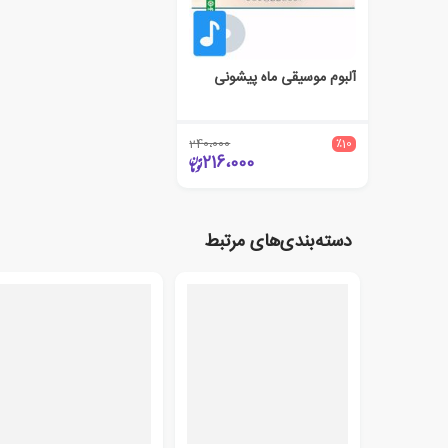
آلبوم موسیقی ماه پیشونی
240،000
٪10
216،000
دسته‌بندی‌های مرتبط