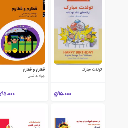
تولدت مبارک
قطارم و قطارم
جواد هاشمی
95،000
95،000