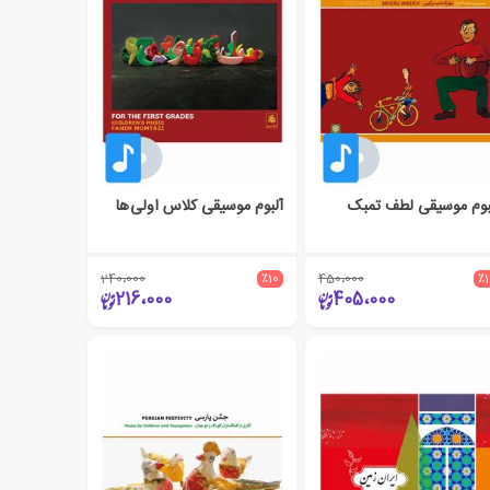
بوم موسیقی لطف تمبک
آلبوم موسیقی کلاس اولی ها
240،000
٪10
450،000
٪
216،000
405،000