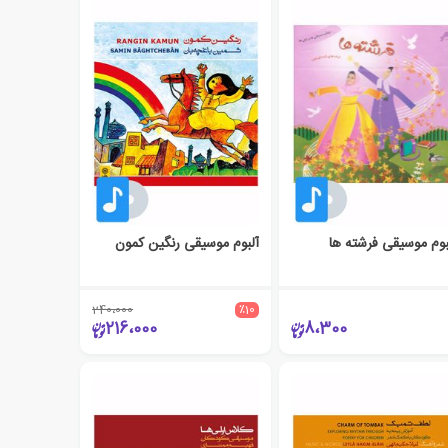
بوم موسیقی فرشته ها
آلبوم موسیقی رنگین کمون
240،000
٪10
216،000
8،300