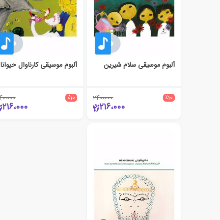
آلبوم موسیقی سلام شیرین
آلبوم م
40،000
٪10
240،000
٪10
216،000
216،000