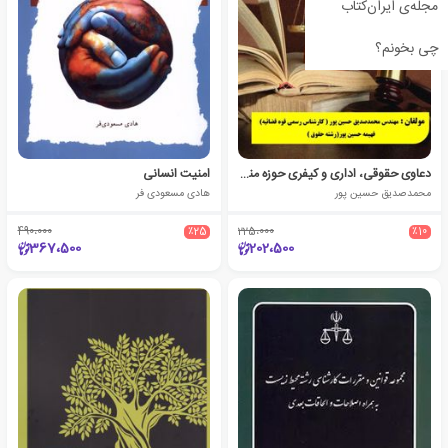
مجله‌ی ایران‌کتاب
چی بخونم؟
دعاوی حقوقی، اداری و کیفری حوزه منابع طبیعی و اراضی ملی ایران
امنیت انسانی
محمدصدیق حسین پور
هادی مسعودی فر
490،000
٪25
225،000
٪10
367،500
202،500