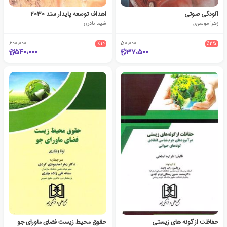
آلودگی صوتی
اهداف توسعه پایدار سند 2030
زهرا موسوی
شیما نادری
600،000
٪10
50،000
٪25
540،000
37،500
حفاظت از گونه های زیستی
حقوق محیط زیست فضای ماورای جو