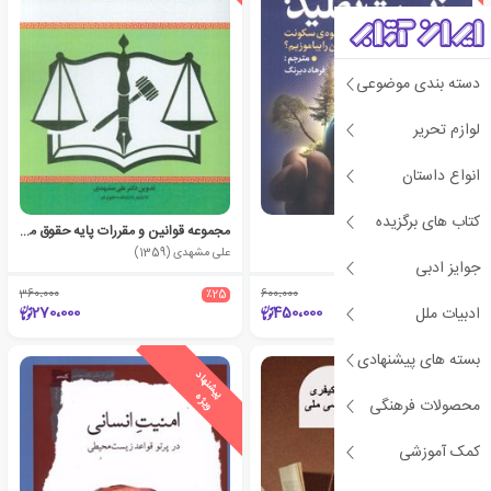
دسته بندی موضوعی
لوازم تحریر
انواع داستان
کتاب های برگزیده
انقلاب زیست تقلید
مجموعه قوانین و مقررات پایه حقوق محیط زیست
هنری دیکس .
علی مشهدی (1359)
جوایز ادبی
360،000
٪25
600،000
٪25
270،000
450،000
ادبیات ملل
بسته های پیشنهادی
ی
ش
ن
ه
ا
د
و
ی
ژ
پ
ه
محصولات فرهنگی
کمک آموزشی