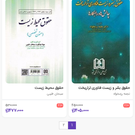
حقوق بشر و زیست فناوری تراریخت
حقوق محیط زیست
نجمه رزمخواه
سبحان طیبی
530،000
٪10
450،000
٪10
477،000
405،000
2
1