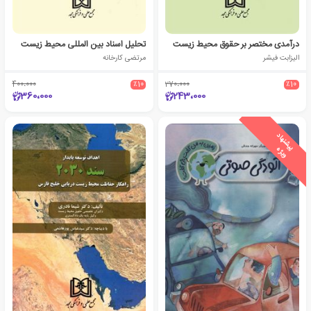
درآمدی مختصر بر حقوق محیط زیست
تحلیل اسناد بین المللی محیط زیست
الیزابت فیشر
مرتضی کارخانه
400،000
٪10
270،000
٪10
360،000
243،000
ی
ش
ن
ه
ا
د
و
ی
ژ
پ
ه