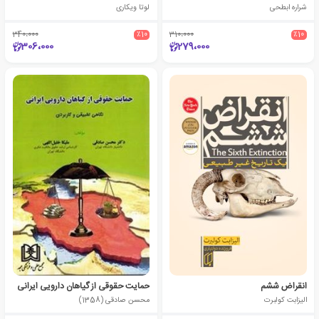
شراره ابطحی
لوتا ویکاری
340،000
٪10
310،000
٪10
306،000
279،000
انقراض ششم
حمایت حقوقی از گیاهان دارویی ایرانی
الیزابت کولبرت
محسن صادقی (1358)