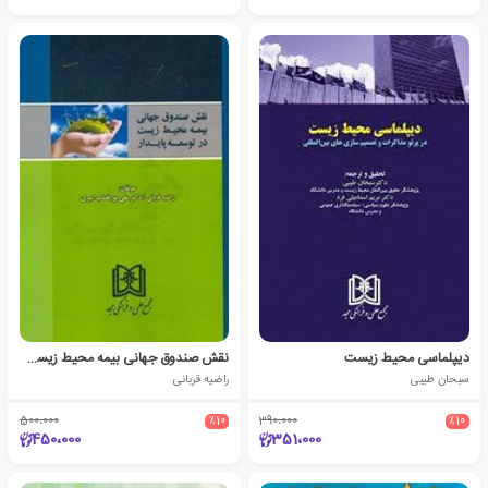
دیپلماسی محیط زیست
نقش صندوق جهانی بیمه محیط زیست در توسعه پایدار
سبحان طیبی
راضیه قربانی
500،000
٪10
390،000
٪10
450،000
351،000