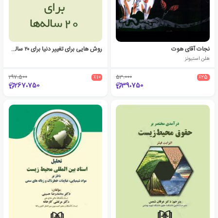
نجات آقای هوت
روش هایی برای تغییر دنیا برای ۲۰ ساله ها
هلن استیونز
297،500
٪10
53،000
٪25
267،750
39،750