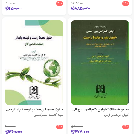
500،000
٪10
983،400
٪10
450،000
885،060
مجموعه مقالات اولین کنفرانس بین المللی حقوق بشر و محیط زیست
حقوق محیط زیست و توسعه پایدار صنعت نفت و گاز
کیوان ابراهیمی ارمی
مونا آقاسید جعفرکشفی
400،000
٪10
530،000
٪10
360،000
477،000