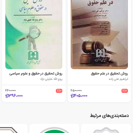
روش تحقیق در علم حقوق
روش تحقیق در حقوق و علوم سیاسی
ابراهیم تقی زاده
روح الله خلیلی نژاد
440،000
٪10
450،000
٪10
396،000
405،000
دسته‌بندی‌های مرتبط