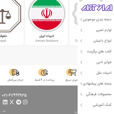
دسته بندی موضوعی
لوازم تحریر
ادبیات معاصر
ادبیات ایران
حقوق
انواع داستان
Legal
Iranian literature
Contemporary literature
کتاب های برگزیده
جوایز ادبی
ادبیات ملل
سلامت فیزیکی
تحویل سریع
پرداخت در 4 قسط
ارسال بین‌الملل
بسته های پیشنهادی
محصولات فرهنگی
تماس با ما
021-62999935
کمک آموزشی
راهنمای خرید از ایران کتاب