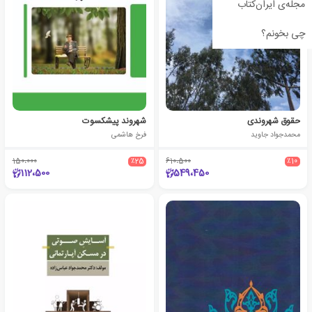
مجله‌ی ایران‌کتاب
چی بخونم؟
حقوق شهروندی
شهروند پیشکسوت
محمدجواد جاوید
فرخ هاشمی
150،000
٪25
610،500
٪10
112،500
549،450