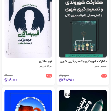
مشارکت شهروندی و تصمیم‌ گیری شهری
قیم سالاری
حسین نامور
جرالد دورکین
140،000
٪15
267،500
٪10
119،000
240،750