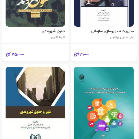
مدیریت تصویرسازی سازمانی
حقوق شهروندی
علی طالبی ورکلایی
شیما نادری
475،000
93،000