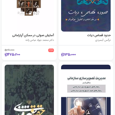
حدود قصاص دیات
آسایش صوتی در مسکن آپارتمانی
نرگس آبسردی
دکتر محمد جواد عباس زاده
528،000
٪10
475،200
135،000