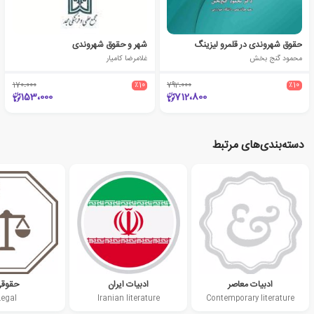
حقوق شهروندی در قلمرو لیزینگ
شهر و حقوق شهروندی
محمود گنج بخش
غلامرضا کامیار
170،000
٪10
792،000
٪10
153،000
712،800
دسته‌بندی‌های مرتبط
ادبیات معاصر
ادبیات ایران
حقوق
Legal
Iranian literature
Contemporary literature