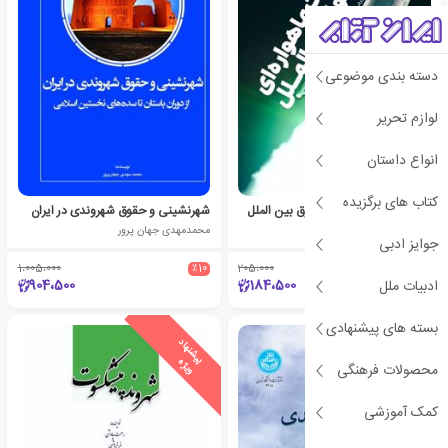
دسته بندی موضوعی
لوازم تحریر
انواع داستان
کتاب های برگزیده
اینترنت ماهـواره‌ ای و حقوق بین‌ الملل
شهرنشینی و حقوق شهروندی در ایران
امیرمهدی رضائی
محمدمهدی جهان پرور
جوایز ادبی
1،005،000
٪10
205،000
٪10
904،500
184،500
ادبیات ملل
بسته های پیشنهادی
ی
ش
ن
ه
ا
د
و
ی
ژ
پ
ه
محصولات فرهنگی
کمک آموزشی