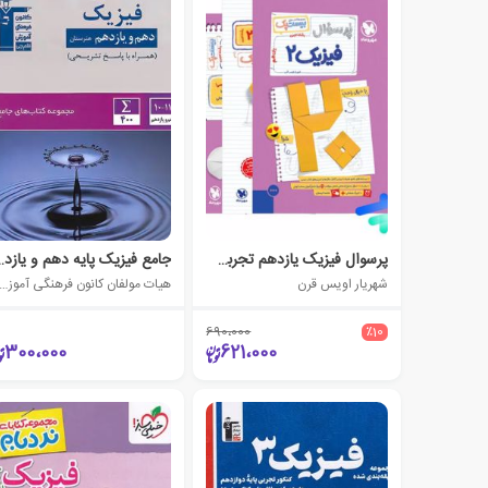
پرسوال فیزیک یازدهم تجربی (بیست پک)
جامع فیزیک پایه ده
شهریار اویس قرن
هیات مولفان کانون فرهنگی آموزش (قلم چ
690،000
٪10
300،000
621،000