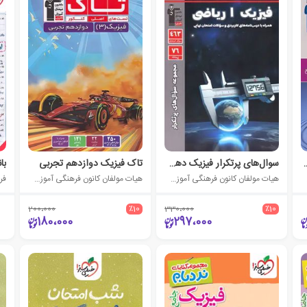
م و یازدهم هنرستان
سوال‌های پرتکرار فیزیک دهم ریاضی
تاک فیزیک دوازدهم تجربی
ی)
هیات مولفان کانون فرهنگی آموزش (قلم چی)
هیات مولفان کانون فرهنگی آموزش (قلم چی)
فر
200،000
٪10
330،000
٪10
180،000
297،000