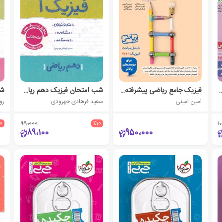
جربی پیشرفته نردبام
فیزیک جامع ریاضی پیشرفته نردبام
شب امتحان فیزیک دهم ریاضی
امین امینی
سعید فرهادی جهرودی
رو
10
99،000
٪10
1
89،100
950،000