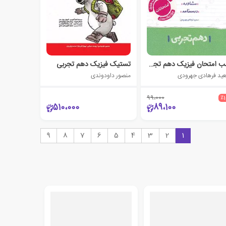
شب امتحان فیزیک دهم تجربی
تستیک فیزیک دهم تجربی
ید فرهادی جهرودی
منصور داودوندی
99،000
٪
510،000
89،100
9
8
7
6
5
4
3
2
1