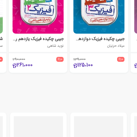
تجربی
جیبی چکیده فیزیک دوازدهم ریاضی
جیبی چکیده فیزیک یازدهم ریاضی
میلاد حزنیان
نوید شاهی
سع
10
290،000
٪10
139،000
٪10
261،000
125،100