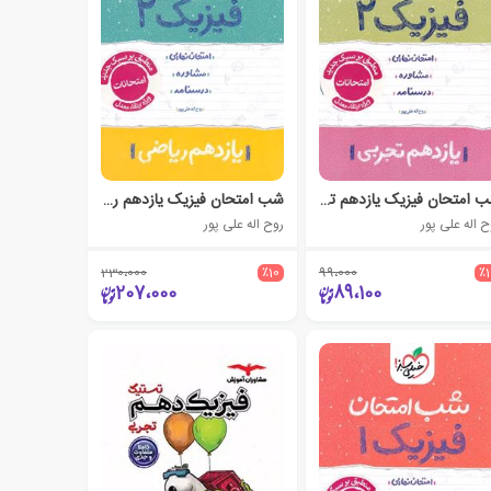
شب امتحان فیزیک یازدهم تجربی
شب امتحان فیزیک یازدهم ریاضی
ح اله علی پور
روح اله علی پور
230،000
٪10
99،000
٪
207،000
89،100