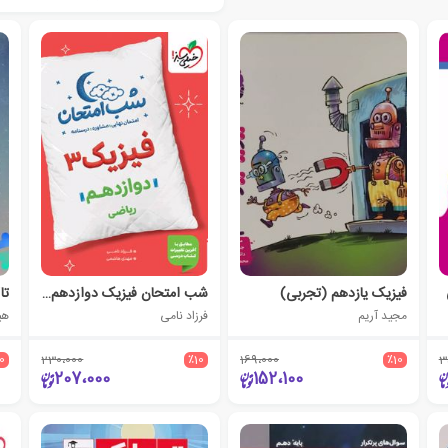
فیزیک یازدهم (تجربی)
شب امتحان فیزیک دوازدهم ریاضی
مجید آریم
فرزاد نامی
10
230،000
٪10
169،000
٪10
3
207،000
152،100