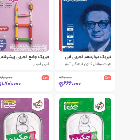
فیزیک دوازدهم تجربی آبی
فیزیک جامع ت
هیات مولفان کانون فرهنگی آموزش (قلم چی)
امین امینی
،890،000
٪10
740،000
٪10
1،701،000
666،000