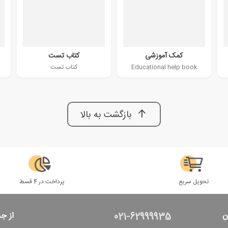
کمک آموزشی
کتاب تست
Educational help book
کتاب تست
بازگشت به بالا
تحویل سریع
پرداخت در 4 قسط
ن
از ج
021-62999935