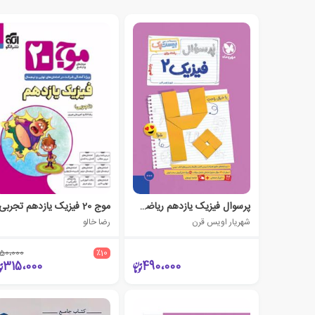
پرسوال فیزیک یازدهم ریاضی (بیست پک)
موج 20 فیزیک یازدهم تجربی
شهریار اویس قرن
رضا خالو
50،000
٪10
315،000
490،000