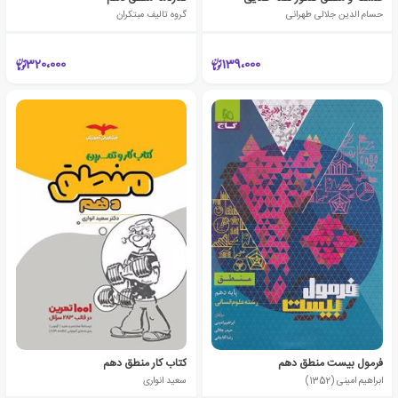
حسام الدین جلالی طهرانی
گروه تالیف مبتکران
320،000
139،000
فرمول بیست منطق دهم
کتاب کار منطق دهم
ابراهیم امینی (1352)
سعید انواری