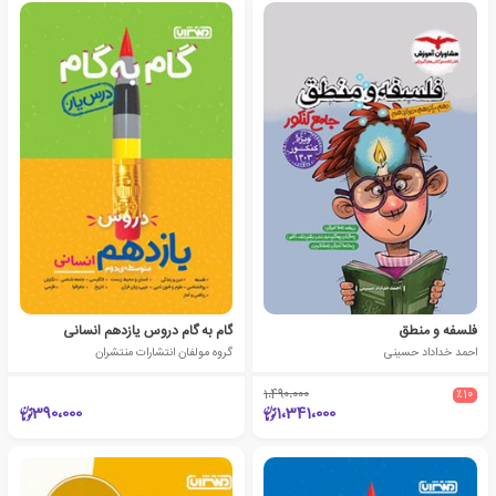
فلسفه و منطق
گام به گام دروس یازدهم انسانی
احمد خداداد حسینی
گروه مولفان انتشارات منتشران
1،490،000
٪10
390،000
1،341،000