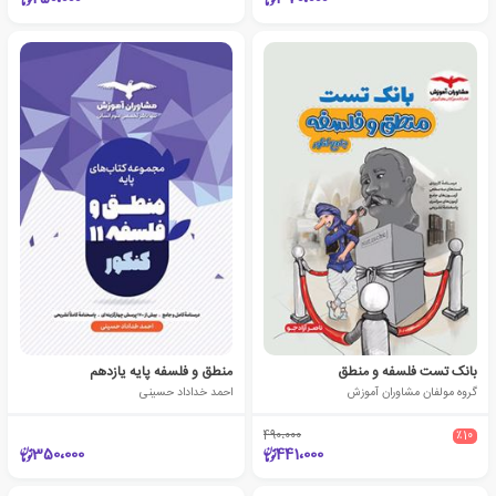
بانک تست فلسفه و منطق
منطق و فلسفه پایه یازدهم
گروه مولفان مشاوران آموزش
احمد خداداد حسینی
490،000
٪10
350،000
441،000