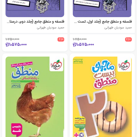
فلسفه و منطق جامع (جلد اول، تست و پاسخ)
فلسفه و منطق جامع (جلد دوم، درسنامه)
حمید سودیان طهرانی
حمید سودیان طهرانی
1،750،000
٪10
1،750،000
٪10
1،575،000
1،575،000