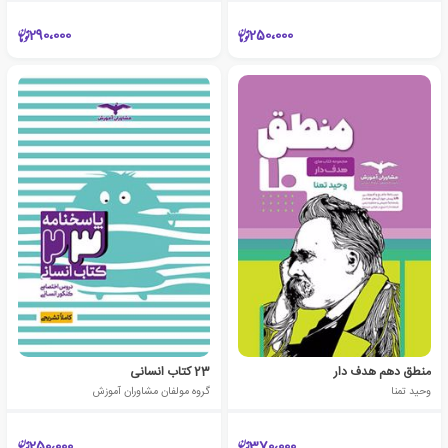
290،000
250،000
منطق دهم هدف دار
23 کتاب انسانی
وحید تمنا
گروه مولفان مشاوران آموزش
250،000
370،000