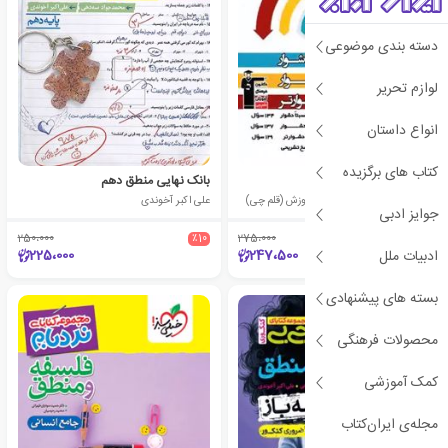
دسته بندی موضوعی
لوازم تحریر
انواع داستان
کتاب های برگزیده
سه سطحی منطق دهم
بانک نهایی منطق دهم
هیات مولفان کانون فرهنگی آموزش (قلم چی)
علی اکبر آخوندی
جوایز ادبی
250،000
٪10
275،000
٪10
225،000
247،500
ادبیات ملل
بسته های پیشنهادی
محصولات فرهنگی
کمک آموزشی
مجله‌ی ایران‌کتاب