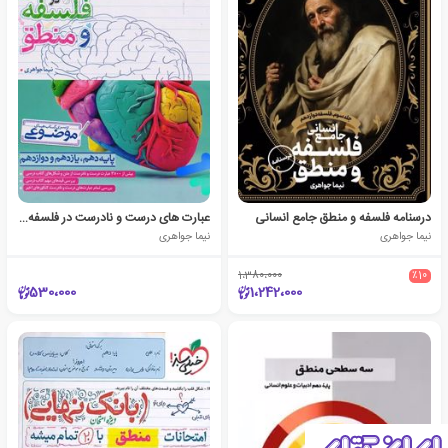
درسنامه فلسفه و منطق جامع انسانی
عبارت های درست و نادرست در فلسفه و منطق (موضوعی)
نیما جواهری
نیما جواهری
1،380،000
٪10
530،000
1،242،000