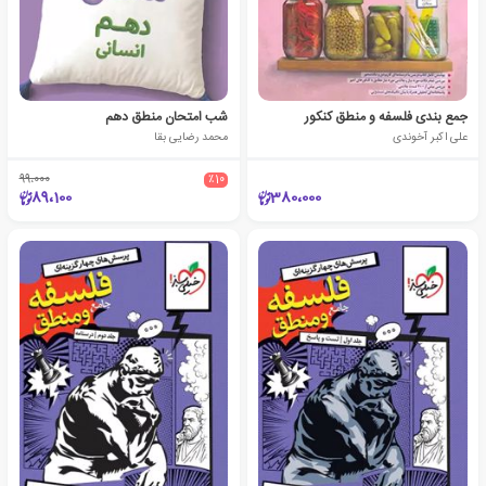
جمع بندی فلسفه و منطق کنکور
شب امتحان منطق دهم
علی اکبر آخوندی
محمد رضایی بقا
99،000
٪10
89،100
380،000