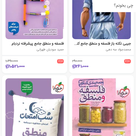
چی بخونم؟
جیبی نکته باز فلسفه و منطق جامع کنکور
فلسفه و منطق جامع پیشرفته نردبام
محمدجواد سه دهی
حمید سودیان طهرانی
1،690،000
٪10
290،000
٪10
1،521،000
261،000