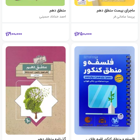
ماجرای بیست منطق دهم
منطق دهم
پریسا سامانی فر
احمد خداداد حسینی
900،000
250،000
فلسفه و منطق کنکور لقمه طلایی
گذرنامه منطق دهم