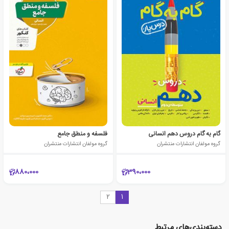
گام به گام دروس دهم انسانی
فلسفه و منطق جامع
گروه مولفان انتشارات منتشران
گروه مولفان انتشارات منتشران
880،000
390،000
2
1
دسته‌بندی‌های مرتبط