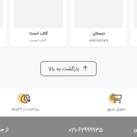
دبستان
کتاب تست
elementary
کتاب تست
بازگشت به بالا
تحویل سریع
پرداخت در 4 قسط
ن
از ج
021-62999935