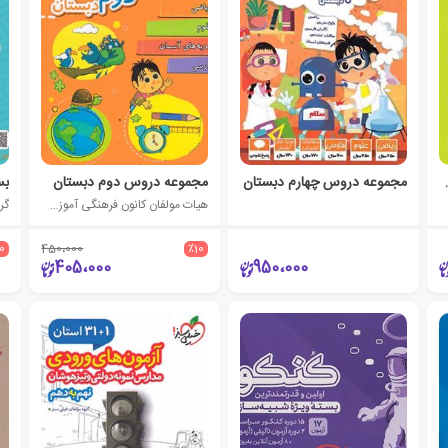
اول دبستان
مجموعه دروس چهارم دبستان
مجموعه دروس دوم دبستان
هیات مولفان کانون فرهنگی آموزش (قلم چی)
گر
10
450،000
٪10
405،000
950،000