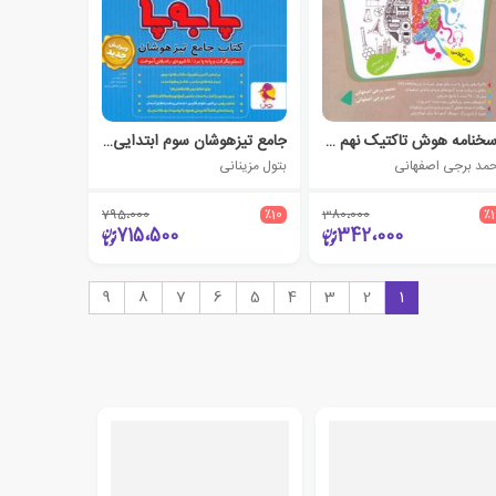
پاسخنامه هوش تاکتیک نهم مرشد (جلد دوم)
جامع تیزهوشان سوم ابتدایی پا به پا
مد برجی اصفهانی
بتول مزینانی
795،000
٪10
380،000
٪
715،500
342،000
9
8
7
6
5
4
3
2
1