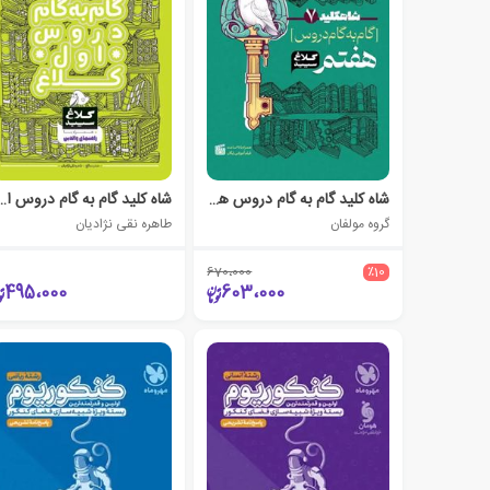
شاه کلید گام به گام دروس هفتم
شاه کلید گام به گام دروس 
گروه مولفان
طاهره نقی نژادیان
670،000
٪10
495،000
603،000