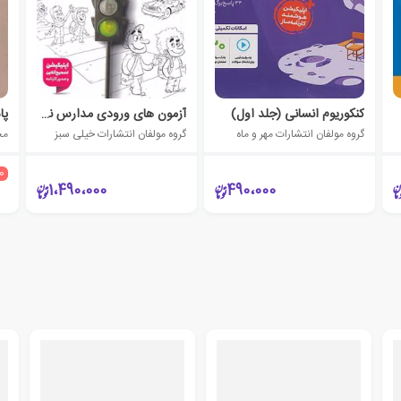
کنکوریوم انسانی (جلد اول)
آزمون های ورودی مدارس نمونه دولتی 1+31 استان نهم به دهم
گروه مولفان انتشارات مهر و ماه
گروه مولفان انتشارات خیلی سبز
مح
10
1،490،000
490،000