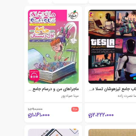
کتاب جامع تیزهوشان تسلا درس نهم
ماجراهای من و درسام جامع اول دبستان
ا نصرت زاده
مینا صیادپور
1،290،000
٪10
1،161،000
2،222،000