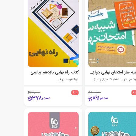
شبیه ساز امتحان نهایی دوازدهم انسانی
کتاب راه نهایی یازدهم ریاضی
وه مولفان انتشارات خیلی سبز
الهه موسس فر
420،000
٪10
990،000
٪
378،000
891،000