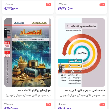
150،000
٪10
275،000
٪10
135،000
247،500
سه سطحی علوم و فنون ادبی دهم
سوال‌های پرتکرار اقتصاد دهم
هیات مولفان کانون فرهنگی آموزش (قلم چی)
هیات مولفان کانون فرهنگی آموزش (قلم چی)
450،000
٪10
240،000
٪10
405،000
216،000