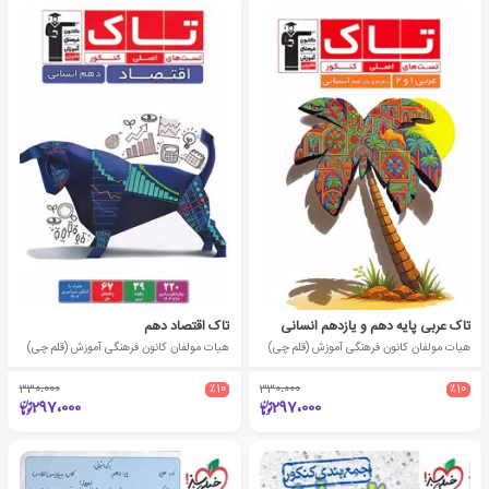
تاک عربی پایه دهم و یازدهم انسانی
تاک اقتصاد دهم
هیات مولفان کانون فرهنگی آموزش (قلم چی)
هیات مولفان کانون فرهنگی آموزش (قلم چی)
330،000
٪10
330،000
٪10
297،000
297،000