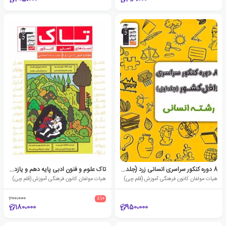
8 دوره کنکور سراسری انسانی زرد (جلد اول)
تاک علوم و فنون ادبی پایه دهم و یازدهم
هیات مولفان کانون فرهنگی آموزش (قلم چی)
هیات مولفان کانون فرهنگی آموزش (قلم چی)
200،000
٪10
180،000
950،000