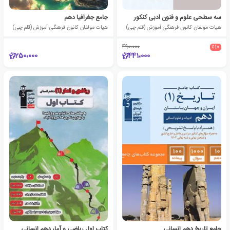
سه سطحی علوم و فنون ادبی کنکور
جامع جغرافیا دهم
هیات مولفان کانون فرهنگی آموزش (قلم چی)
هیات مولفان کانون فرهنگی آموزش (قلم چی)
490،000
٪10
250،000
441،000
جامع تاریخ دهم انسانی
کتاب اول ریاضی و آمار دهم انسانی