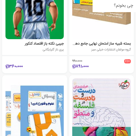
چی بخونم؟
بسته شبیه ساز امتحان نهایی جامع دهم انسانی
جیبی نکته باز اقتصاد کنکور
گروه مولفان انتشارات خیلی سبز
پری ناز گلپایگانی
990،000
٪10
360،000
891،000