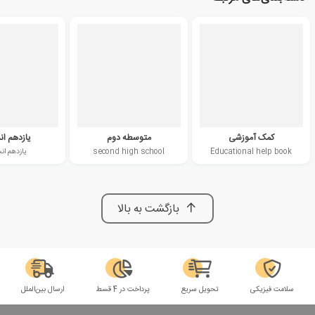
کمک آموزشی
متوسطه دوم
یازدهم ان
Educational help book
second high school
یازدهم ان
بازگشت به بالا
سلامت فیزیکی
تحویل سریع
پرداخت در 4 قسط
ارسال بین‌الملل