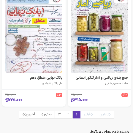
جمع بندی ریاضی و آمار کنکور انسانی
بانک نهایی منطق دهم
حامد حسین خانی
علی اکبر آخوندی
250،000
٪10
350،000
٪10
225،000
315،000
اولین
قبلی
1
2
3
بعدی
آخرین
دسته‌بندی‌های مرتبط