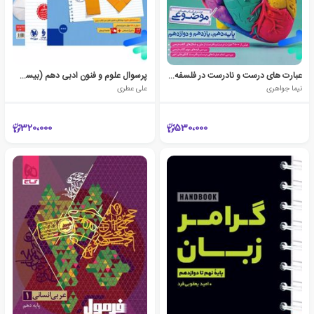
عبارت های درست و نادرست در فلسفه و منطق (موضوعی)
پرسوال علوم و فنون ادبی دهم (بیست پک)
نیما جواهری
علی عطری
320،000
530،000