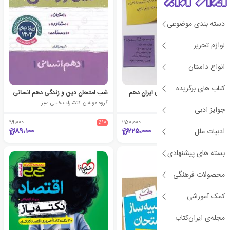
دسته بندی موضوعی
لوازم تحریر
انواع داستان
کتاب های برگزیده
11 آزمون تشریحی جغرافیای ایران دهم
شب امتحان دین و زندگی دهم انسانی
محمد صدرا پنجه پور
گروه مولفان انتشارات خیلی سبز
جوایز ادبی
99،000
٪10
250،000
٪10
89،100
225،000
ادبیات ملل
بسته های پیشنهادی
محصولات فرهنگی
کمک آموزشی
مجله‌ی ایران‌کتاب