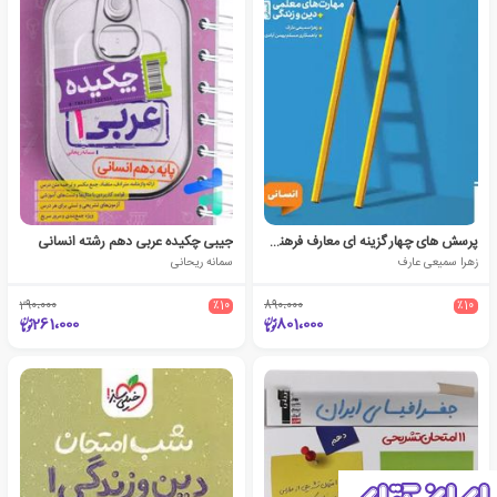
پرسش‌ های چهار گزینه‌ ای معارف فرهنگیان جامع انسانی
جیبی چکیده عربی دهم رشته انسانی
زهرا سمیعی عارف
سمانه ریحانی
290،000
٪10
890،000
٪10
261،000
801،000