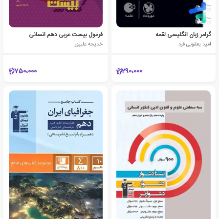
گرامر زبان انگلیسی لقمه
فرمول بیست عربی دهم انسانی
امید یعقوبی فرد
خدیجه علیپور
750،000
290،000