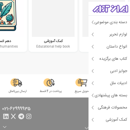
دسته بندی موضوعی
لوازم تحریر
متوسطه دوم
کمک آموزشی
دهم انس
انواع داستان
 humanities
Educational help book
second high school
کتاب های برگزیده
جوایز ادبی
ادبیات ملل
سلامت فیزیکی
تحویل سریع
پرداخت در 4 قسط
ارسال بین‌الملل
بسته های پیشنهادی
محصولات فرهنگی
تماس با ما
021-62999935
کمک آموزشی
راهنمای خرید از ایران کتاب