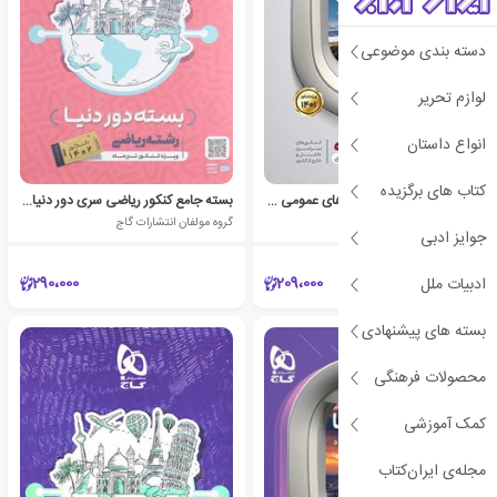
دسته بندی موضوعی
لوازم تحریر
انواع داستان
کتاب های برگزیده
دور دنیا در 4 ساعت کنکورهای عمومی (جلد اول)
بسته جامع کنکور ریاضی سری دور دنیا در چهار ساعت ویژه کنکور 1402(جلد اول)
گروه مولفان انتشارات گاج
گروه مولفان انتشارات گاج
جوایز ادبی
290،000
209،000
ادبیات ملل
بسته های پیشنهادی
محصولات فرهنگی
کمک آموزشی
مجله‌ی ایران‌کتاب