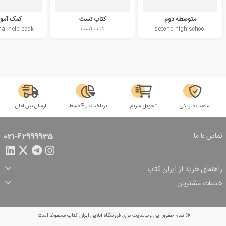
متوسطه دوم
کتاب تست
کمک آمو
second high school
کتاب تست
nal help book
سلامت فیزیکی
تحویل سریع
پرداخت در 4 قسط
ارسال بین‌الملل
تماس با ما
021-62999935
راهنمای خرید از ایران کتاب
ثبت سفارش
شیوه پرداخت
خدمات مشتریان
تخفیف‌های خرید
شرایط ارسال سفارش
درباره ما
شرایط استفاده
حریم خصوصی
پیگیری سفارش
بازگرداندن سفارش
پرسش‌های متداول
© تمام حقوق این وب‌سایت برای فروشگاه آنلاین ایران کتاب محفوظ است.