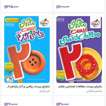
325،000
800،000
ماجرای بیست مطالعات اجتماعی هفتم
ماجرای بیست ریاضی و آمار یازدهم انسانی
محسن مصلایی
امیر زراندوز
270،000
410،000