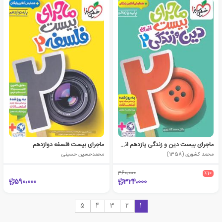
ماجرای بیست دین و زندگی یازدهم انسانی
ماجرای بیست فلسفه دوازدهم
محمد کشوری (1358)
محمدحسین حسینی
360،000
٪10
590،000
324،000
5
4
3
2
1