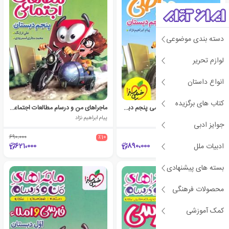
دسته بندی موضوعی
لوازم تحریر
انواع داستان
کتاب های برگزیده
ماجراهای من و درسام ریاضی پنجم دبستان
ماجراهای من و درسام مطالعات اجتماعی پنجم دبستان
پیام ابراهیم نژاد
پیام ابراهیم نژاد
جوایز ادبی
690،000
٪10
621،000
890،000
ادبیات ملل
بسته های پیشنهادی
محصولات فرهنگی
کمک آموزشی