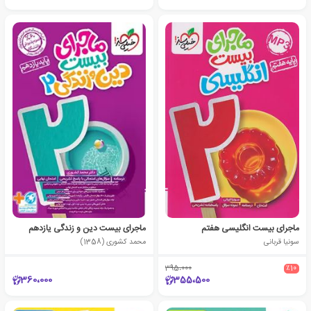
ماجرای بیست انگلیسی هفتم
ماجرای بیست دین و زندگی یازدهم
سونیا قربانی
محمد کشوری (1358)
395،000
٪10
360،000
355،500