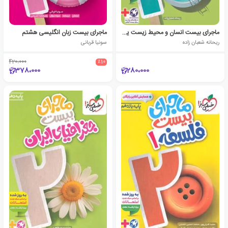
ماجرای بیست انسان و محیط زیست یازدهم
ماجرای بیست زبان انگلیسی هشتم
ریحانه شعبان زاده
سونیا قربانی
420،000
٪10
378،000
280،000