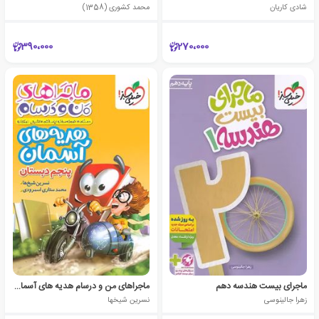
شادی کاریان
محمد کشوری (1358)
390،000
270،000
ماجرای بیست هندسه دهم
ماجراهای من و درسام هدیه های آسمان پنجم دبستان
زهرا جالینوسی
نسرین شیخها