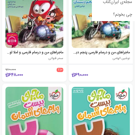
مجله‌ی ایران‌کتاب
چی بخونم؟
ماجراهای من و درسام فارسی پنجم دبستان
ماجراهای من و درسام فارسی و املا اول دبستان
نوشین الهامی
سحر قنواتی
720،000
٪10
648،000
690،000