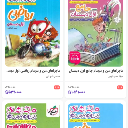
ماجراهای من و درسام جامع اول دبستان
ماجراهای من و درسام ریاضی اول دبستان
مینا صیادپور
سحر قنواتی
590،000
٪10
1،290،000
٪10
531،000
1،161،000