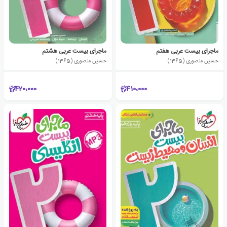
ماجرای بیست عربی هفتم
ماجرای بیست عربی هشتم
حسین منصوری (1365)
حسین منصوری (1365)
420،000
410،000