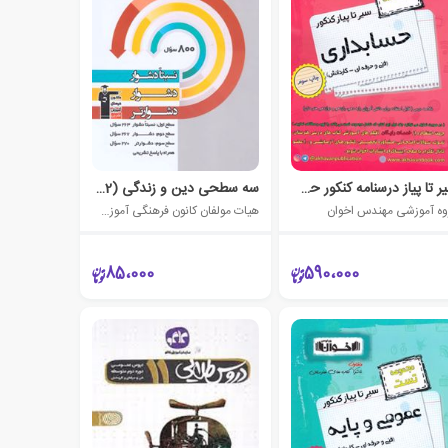
سیر تا پیاز درسنامه کنکور حسابداری
سه سطحی دین و زندگی (2) یازدهم
وه آموزشی مهندس اخوان
هیات مولفان کانون فرهنگی آموزش (قلم چی)
85،000
590،000