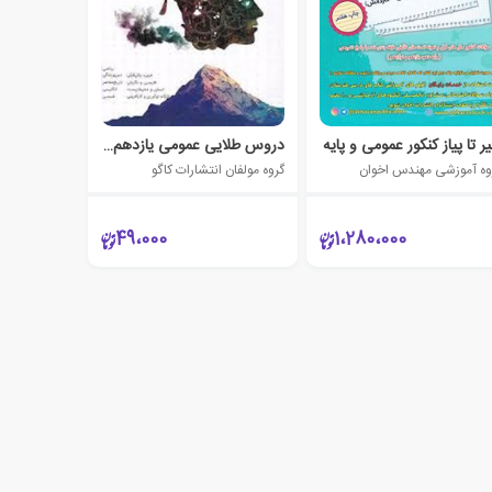
ر تا پیاز کنکور عمومی و پایه
دروس طلایی عمومی یازدهم فنی حرفه ای و کارودانش
وه آموزشی مهندس اخوان
گروه مولفان انتشارات کاگو
49،000
1،280،000