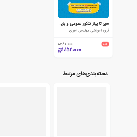
سیر تا پیاز کنکور عمومی و پایه فنی و حرفه ای و کاردانش
گروه آموزشی مهندس اخوان
1،280،000
٪10
1،152،000
دسته‌بندی‌های مرتبط