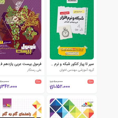
سیر تا پیاز کنکور شبکه و نرم افزار فنی حرفه ای و کار و دانش
فرمول بیست عرب
گروه آموزشی مهندس اخوان
علی رستگار
80،000
٪10
1،280،000
٪10
342،000
1،152،000