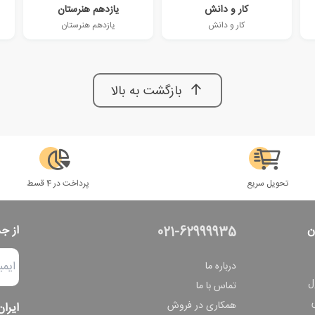
کار و دانش
یازدهم هنرستان
کار و دانش
یازدهم هنرستان
بازگشت به بالا
تحویل سریع
پرداخت در 4 قسط
ن
از ج
021-62999935
درباره ما
ل
تماس با ما
همکاری در فروش
ایران