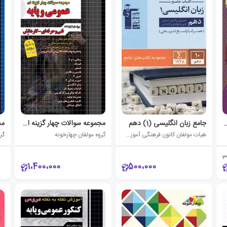
ی یازدهم فنی و حرفه ای
جامع زبان انگلیسی (1) دهم
مجموعه سوالات چهار گزینه ای عمومی و پایه
هیات مولفان کانون فرهنگی آموزش (قلم چی)
گروه مولفان چهارخونه
گر
3
1،400،000
500،000