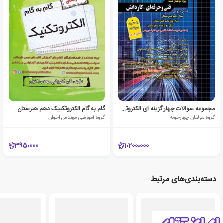
مجموعه سوالات چهار گزینه ای الکتروتکنیک
گام به گام الکتروتکنیک دهم هنرستان
گروه مولفان چهارخونه
گروه آموزشی مهندس اخوان
395،000
1،200،000
دسته‌بندی‌های مرتبط