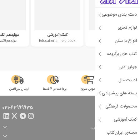
دسته بندی موضوعی
لوازم تحریر
متوسطه دوم
کمک آموزشی
دوازدهم الکت
انواع داستان
second high school
Educational help book
دوازدهم الکت
کتاب های برگزیده
جوایز ادبی
ادبیات ملل
سلامت فیزیکی
تحویل سریع
پرداخت در 4 قسط
ارسال بین‌الملل
بسته های پیشنهادی
محصولات فرهنگی
تماس با ما
021-62999935
کمک آموزشی
راهنمای خرید از ایران کتاب
مجله‌ی ایران‌کتاب
ثبت سفارش
شیوه پرداخت
خدمات مشتریان
تخفیف‌های خرید
شرایط ارسال سفارش