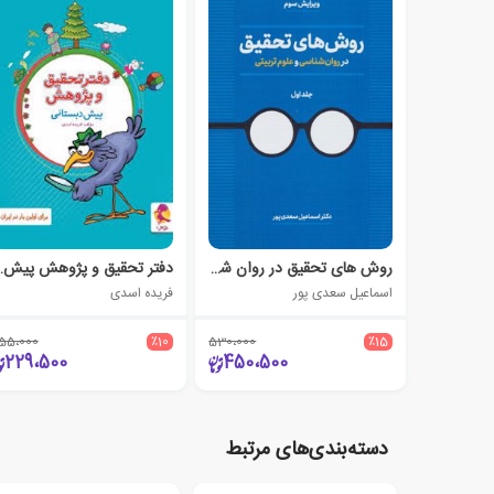
روش های تحقیق در روان شناسی و علوم تربیتی
دفتر تحقیق و
اسماعیل سعدی پور
فریده اسدی
55،000
٪10
530،000
٪15
229،500
450،500
دسته‌بندی‌های مرتبط