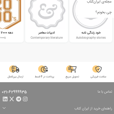
مجله‌ی ایران‌کتاب
چی بخونم؟
خود زندگی نامه
ادبیات معاصر
دهه 2000 میلادی
2000s
Contemporary literature
Autobiography stories
سلامت فیزیکی
تحویل سریع
پرداخت در 4 قسط
ارسال بین‌الملل
تماس با ما
021-62999935
راهنمای خرید از ایران کتاب