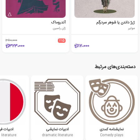
ژرژ داندن یا شوهر سردرگم
آندروماک
مولیر
ژان راسین
380،000
٪15
323،000
17،000
دسته‌بندی‌های مرتبط
نمایشنامه کمدی
ادبیات نمایشی
ادبیات فر
 literature
dramatic literature
Comedy plays