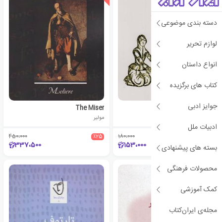
دسته بندی موضوعی
لوازم تحریر
انواع داستان
کتاب های برگزیده
جوایز ادبی
گزارش مردم گریز
The Miser
مولیر
مولیر
ادبیات ملل
450،000
٪25
180،000
٪15
337،500
153،000
بسته های پیشنهادی
محصولات فرهنگی
کمک آموزشی
مجله‌ی ایران‌کتاب