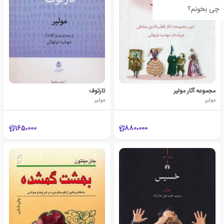
چی بخونم؟
مجموعه آثار مولیر
تارتوف
مولیر
مولیر
165،000
880،000