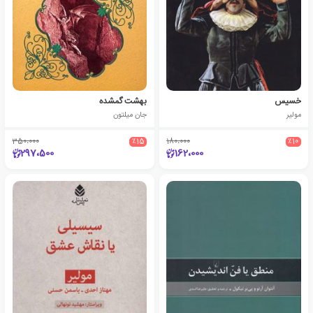
خسیس
بهشت گمشده
مولیر
جان میلتون
350،000
٪15
180،000
٪10
297،500
162،000