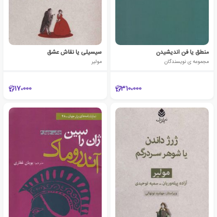
منطق یا فن اندیشیدن
سیسیلی یا نقاش عشق
مجموعه ی نویسندگان
مولیر
17،000
310،000