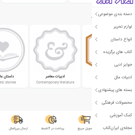
دسته بندی موضوعی
دسته‌بندی‌های مرتبط
لوازم تحریر
انواع داستان
کتاب های برگزیده
جوایز ادبی
دهه 1990 میلادی
ادبیات معاصر
داستان عا
ادبیات ملل
ic stories
Contemporary literature
1990s
بسته های پیشنهادی
محصولات فرهنگی
کمک آموزشی
مجله‌ی ایران‌کتاب
سلامت فیزیکی
تحویل سریع
پرداخت در 4 قسط
ارسال بین‌الملل