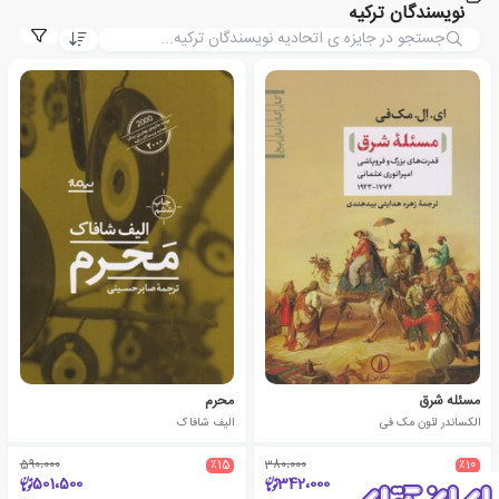
نویسندگان ترکیه
مسئله شرق
محرم
الکساندر لئون مک فی
الیف شافاک
590،000
٪15
380،000
٪10
501،500
342،000