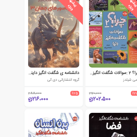
ی
ش
ن
ه
ا
د
و
ی
ژ
پ
ه
پ
ه
چرا؟ 2 :سوالات شگفت انگیز دنیا
دانشنامه ی شگفت انگیز دایناسورهای جهان 3
می شیلدز
گروه انتشاراتی دی کی
288،000
٪25
270،000
٪2
216،000
202،500