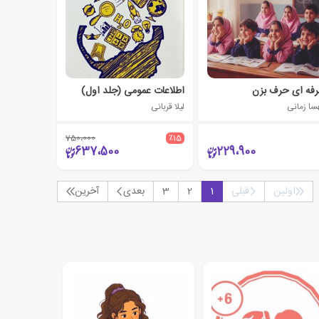
فه ای حرف بزن
اطلاعات عمومی (جلد اول)
سا زمانی
لیلا قربانی
750،000
٪15
637،500
229،900
اولین
قبلی
1
2
3
بعدی
آخرین