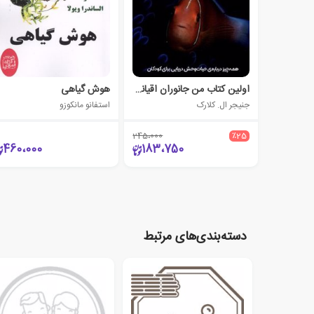
اولین کتاب من جانوران اقیانوس
هوش گیاهی
جنیجر ال. کلارک
استفانو مانکوزو
245،000
٪25
460،000
183،750
دسته‌بندی‌های مرتبط