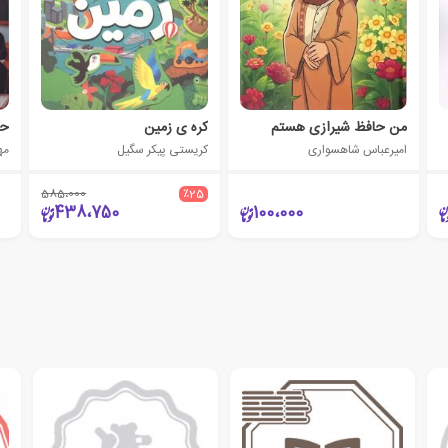
من حافظ شیرازی هستم
کره ی زمین
حر
امیرعباس شاهسواری
کریستی پیکر سگیل
مه
585،000
٪25
438،750
100،000