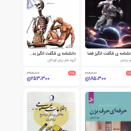
نشنامه ی شگفت انگیز فضا
دانشنامه ی شگفت انگیز بدن انسان
 برایان
گروه علم برای کودکان
298،000
٪15
218،000
٪1
253،300
185،300