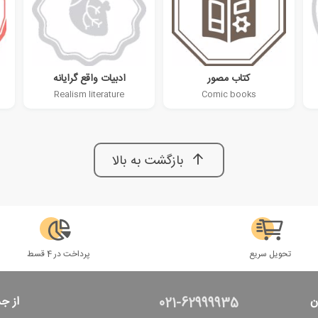
کتاب مصور
ادبیات واقع گرایانه
Realism literature
Comic books
بازگشت به بالا
تحویل سریع
پرداخت در 4 قسط
ن
از ج
021-62999935