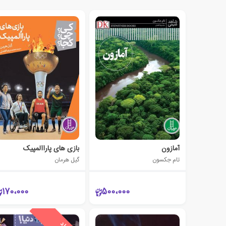
آمازون
بازی های پاراالمپیک
تام جکسون
گیل هرمان
170،000
500،000