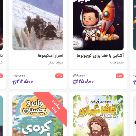
آشنایی با فضا برای کوچولوها
اسرار اسکیموها
دا
جیمز بنت
سونیا بلیکر
کیم
5
250،000
٪15
148،000
٪15
1
212،500
125،800
ی
ش
ن
ه
ا
د
و
ی
ژ
پ
ه