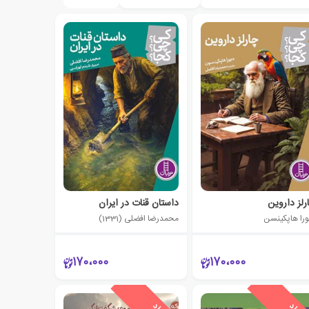
رلز داروین
داستان قنات در ایران
ورا هاپکینسن
محمدرضا افضلی (1331)
170،000
170،000