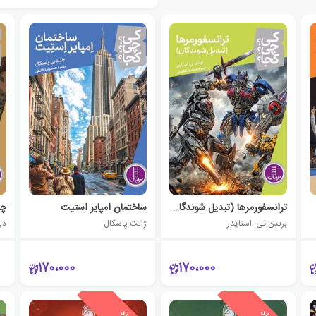
ترانسفورمرها (تبدیل شوندگان)
ساختمان امپایر استیت
چا
برندن تی. اسنایدر
ژانت پاسکال
دب
170،000
170،000