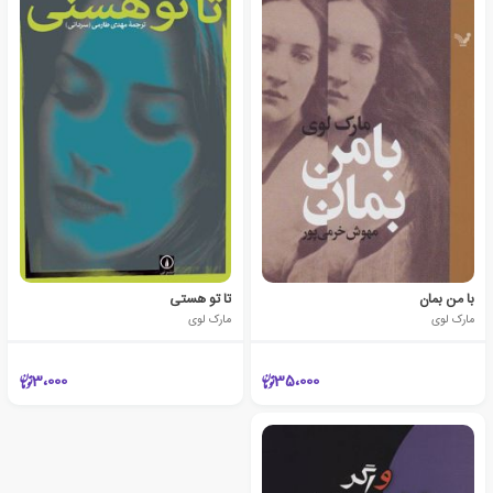
با من بمان
تا تو هستی
مارک لوی
مارک لوی
3،000
35،000