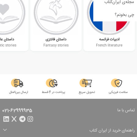
مجله‌ی ایران‌کتاب
چی بخونم؟
ادبیات فرانسه
داستان فانتزی
داستان عا
ic stories
Fantasy stories
French literature
سلامت فیزیکی
تحویل سریع
پرداخت در 4 قسط
ارسال بین‌الملل
تماس با ما
021-62999935
راهنمای خرید از ایران کتاب