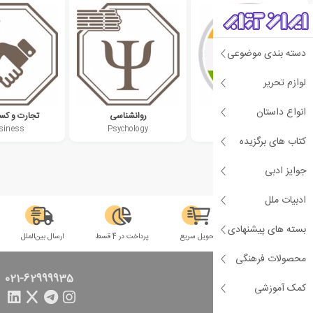
دسته بندی موضوعی
لوازم تحریر
انواع داستان
ادبیات هند
روانشناسی
تجارت و کسب
siness
Psychology
Indian literature
کتاب های برگزیده
جوایز ادبی
ادبیات ملل
بسته های پیشنهادی
سلامت فیزیکی
تحویل سریع
پرداخت در 4 قسط
ارسال بین‌الملل
محصولات فرهنگی
تماس با ما
021-62999935
کمک آموزشی