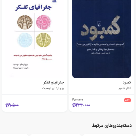
کمبود
جغرافیای تفکر
الدار شفیر
ریچارد ای نیسبت
480،000
٪10
9،500
432،000
دسته‌بندی‌های مرتبط