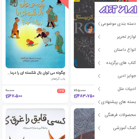
دسته بندی موضوعی
لوازم تحریر
انواع داستان
کتاب های برگزیده
روون و نگهبان کریستال
چگونه می توان بال شکسته ای را درمان کرد؟
جوایز ادبی
امیلی رودا
باب گراهام
ادبیات ملل
90،000
٪25
645،000
٪25
67،500
483،750
بسته های پیشنهادی
محصولات فرهنگی
ی
ش
ن
ه
ا
د
و
ی
ژ
پ
ه
کمک آموزشی