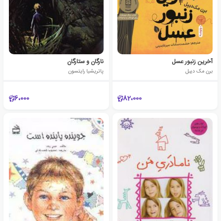
آخرین زنبور عسل
نارگان و ستارگان
برن مک دیبل
پاتریشیا رایتسون
6،000
82،000