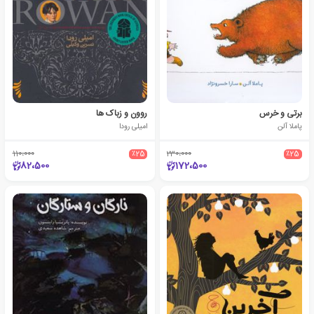
برتی و خرس
روون و زباک ها
پاملا آلن
امیلی رودا
110،000
٪25
230،000
٪25
82،500
172،500