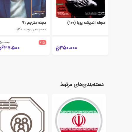
مجله اندیشه پویا (100)
مجله مترجم ۹1
مجموعه ی نویسندگان
50،000
٪15
637،500
350،000
دسته‌بندی‌های مرتبط