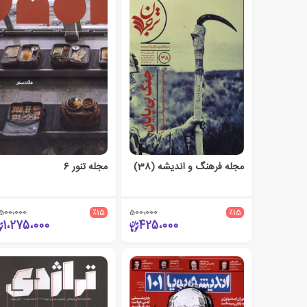
مجله فرهنگ و اندیشه (38)
مجله تنور 6
،500،000
٪15
500،000
٪15
1،275،000
425،000