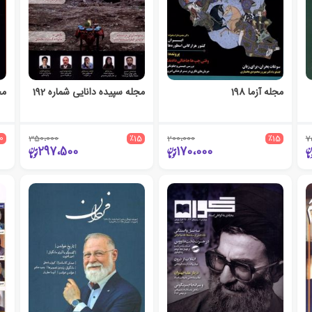
مجله آزما 198
مجله سپیده‌ دانایی شماره 192
مج
10
350،000
٪15
200،000
٪15
7
297،500
170،000