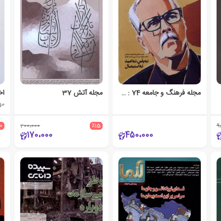
مجله فرهنگ و جامعه 74 : شبکه آفتاب
مجله آتش 37
اخ
مه
10
200،000
٪15
9
170،000
450،000