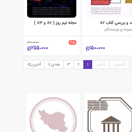
د و بررسی کتاب 82
مجله نیم روز ( 82 و 83 )
موعه ی نویسندگان
300،000
٪15
255،000
150،000
اولین
قبلی
1
2
3
بعدی
آخرین