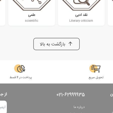
نقد ادبی
علمی
scientific
Literary criticism
بازگشت به بالا
تحویل سریع
پرداخت در 4 قسط
ن
از ج
021-62999935
درباره ما