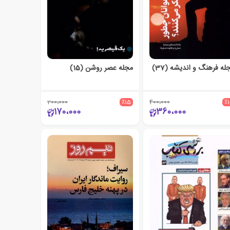
له فرهنگ و اندیشه (37)
مجله عصر روشن (15)
200،000
٪15
400،000
٪
170،000
360،000