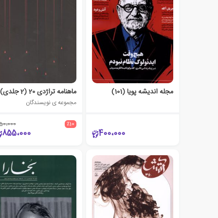
مجله اندیشه پویا (101)
ماهنامه تراژدی 20 (2 جلدی)
مجموعه ی نویسندگان
50،000
٪10
855،000
400،000