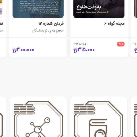
مجله گواه 6
فردان شماره 12
نق
مجموعه ی نویسندگان
مج
350،000
٪10
7
300،000
315،000