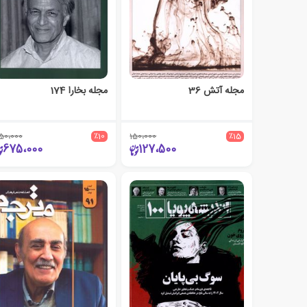
مجله آتش 36
مجله بخارا 174
50،000
٪10
150،000
٪15
675،000
127،500