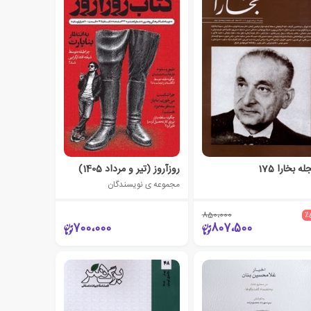
ه بخارا 175
روزآروز (تیر و مرداد 1405)
مجموعه ی نویسندگان
850،000
٪
700،000
807،500