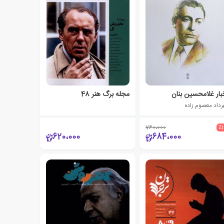
بار غلامحسین بنان
مجله برگ هنر 48
رداد معصوم زاده
760،000
٪
620،000
684،000