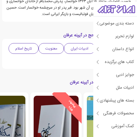
حسین انصاریان متولد ۱۸ آبان ۱۳۲۳ خوانسار، پدرش محمدباقر از خاندان خوانساری و
مادرش از سادات مصطفوی آن شهر بود. قبر پدر او در سرچشمه خوانسار است. حسین
انصاریان عموی علی انصاریان فوتبالیست و بازیگر ایرانی است.
دسته بندی موضوعی
دسته بندی های کتاب حج در آیینه عرفان
لوازم تحریر
انواع داستان
دینی و مذهبی
ادبیات ایران
معنویت
تاریخ اسلام
عرفان
کتاب های برگزیده
جوایز ادبی
کتاب های مرتبط با حج در آیینه عرفان
ادبیات ملل
بسته های پیشنهادی
ی
ش
ن
ه
ا
د
و
ی
ژ
پ
ه
محصولات فرهنگی
کمک آموزشی