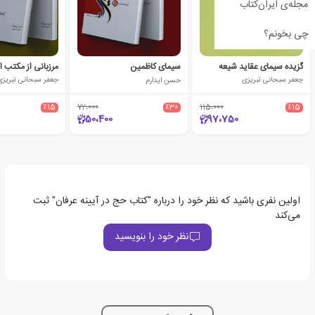
مجله‌ی ایران‌کتاب
چی بخونم؟
گزیده سیمای عقاید شیعه
سیمای کاظمین
جعفر سبحانی تبریزی
حسن ایدارم
جعفر سبحانی تبریزی
٪15
72،000
٪30
115،000
٪15
50،400
97،750
اولین نفری باشید که نظر خود را درباره "کتاب حج در آیینه عرفان" ثبت
می‌کند
نظر خود را بنویسید