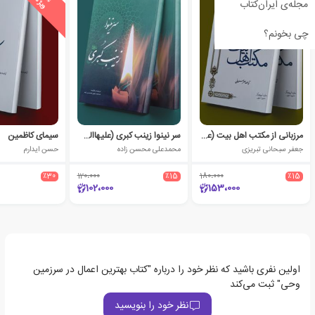
پ
ه
مجله‌ی ایران‌کتاب
چی بخونم؟
مرزبانی از مکتب اهل بیت (علیهم السلام)
سر نینوا زینب کبری (علیهاالسلام)
سیمای کاظمین
جعفر سبحانی تبریزی
محمدعلی محسن زاده
حسن ایدارم
٪30
120،000
٪15
180،000
٪15
102،000
153،000
اولین نفری باشید که نظر خود را درباره "کتاب بهترین اعمال در سرزمین
وحی" ثبت می‌کند
نظر خود را بنویسید