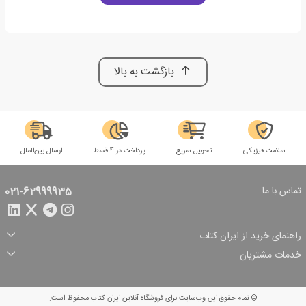
بازگشت به بالا
سلامت فیزیکی
تحویل سریع
پرداخت در 4 قسط
ارسال بین‌الملل
تماس با ما
021-62999935
راهنمای خرید از ایران کتاب
ثبت سفارش
شیوه پرداخت
خدمات مشتریان
تخفیف‌های خرید
شرایط ارسال سفارش
درباره ما
شرایط استفاده
حریم خصوصی
پیگیری سفارش
بازگرداندن سفارش
پرسش‌های متداول
© تمام حقوق این وب‌سایت برای فروشگاه آنلاین ایران کتاب محفوظ است.