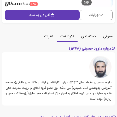
1
18،000
٪25
24،000
جزئیات
افزودن به سبد
معرفی
دسته‌بندی
نکوداشت
نظرات
درباره داوود حسینی (1343)
داوود حسینی متولد سال 1343، دارای کارشناسی ارشد روانشناسی بالینی(موسسه
آموزشی-پژوهشی امام خمینی) می باشد. وی عضو گروه اخلاق و تربیت مدرسه عالی
فقه و معارف و مدیر گروه اخلاق و اسرار مرکز تحقیقات حج سابق‌(پژوهشکده حج و
زیارت) بوده است.