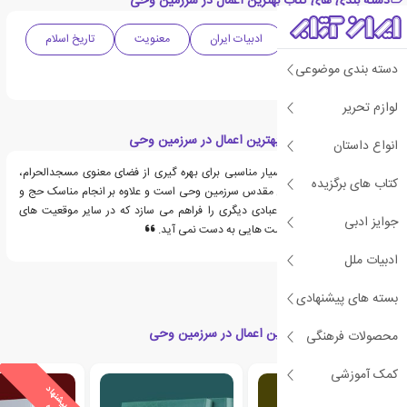
دسته بندی های کتاب بهترین اعمال در سرزمین وحی
دینی و مذهبی
ادبیات ایران
معنویت
تاریخ اسلام
دسته بندی موضوعی
عرفان
لوازم تحریر
قسمت هایی از کتاب بهترین اعمال در سرزمین وحی
انواع داستان
حج و عمره فرصت بسیار مناسبی برای بهره گیری از فضای معنوی مسجدالحرام،
کتاب های برگزیده
مسجدالنبی و سایر اماکن مقدس سرزمین وحی است و علاوه بر انجام مناسک حج و
عمره، زمینه انجام اعمال عبادی دیگری را فراهم می سازد که در سایر موقعیت های
جوایز ادبی
زمانی و مکانی، چنین فرصت هایی به دست نمی آید.
ادبیات ملل
بسته های پیشنهادی
کتاب های مرتبط با بهترین اعمال در سرزمین وحی
محصولات فرهنگی
کمک آموزشی
ی
ش
ن
ه
ا
د
و
ی
ژ