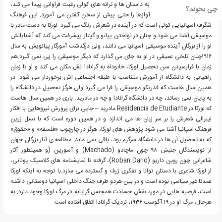
بازداشت، فدریکوی کودک به داستان ها و ترانه های کولی رغبت فراوانی پیدا می کند،
چی بخونم؟
آن چنان که زمزمه ی این آوازها را حتی پیش از سخن گفتن می آموزد. این فرهنگ
شگرف اسپانیایی کولی است که در آینده در شعرش رنگ می گیرد. لورکا به دست مادر با
موسیقی آشنا می شود و چنان در نواختن پیانو و گیتار پیشرفت می کند که آشنایانش
او را از بزرگان آینده موسیقی اسپانیا می دانند، ولی درگذشت آموزگار پیانویش به سال
۱۹۱۶چنان تلخی عمیقی در او به جای می گذارد که دیگر موسیقی را پی نمی گیرد.هم
زمان با فرارسیدن سن تحصیل لورکا، خانوداه به گرانادا نقل مکان می کند و او تا زمان
راهیابی به دانشگاه از آموزش متناسب با طبقه اجتماعی اش برخوردار می شود. در
همین سال هاست که فدریکو موسیقی را فرا می گیرد ولی هرگز تحصیل در دانشگاه را
به پایان نمی رساند، چه در دانشگاه گرانادا و چه در مادرید. باری در همین سال هاست
که لورکا در Residencia de Etudiante مادرید – جایی برای پرورش نیروهایی با افکار
لیبرالی شعرش را بر سر زبان ها می اندازد و در همین دوره است که با نسل زرین
فرهنگ اسپانیا آشنا می شود.پژوهش های لورکا، هرگز در چارچوب «فلسفه» و «حقوق»
که به تحصیل آن ها در دانشگاه سرگرم بود، باقی نمی ماند. مطالعه ی آثار بزرگان جهان
از نویسندگان جنبش ۹۸ چون ماچادو (Machado) و آسورین (و همینطور آثار
شاعرانی چون روبن داریو (Roban Dario)، گرفته تا نمایشنامه های کلاسیک یونانی،
از لورکا شاعری با دستان توانا و تفکری ژرف و گسترده می سازد.با توجه به اینکه لورکا
عمدتا غیر سیاسی بوده است و در بین هردو طرف جنگ داخلی اسپانیا دوستانی داشته
است، فرضیه هایی در مورد نقش حسادت همجنس گرایانه در مرگ لورکا وجود دارد. به
هرحال، مرگ او در ۱۹ آگوست ۱۹۳۶، نزدیک گرانادا اتفاق افتاده است.