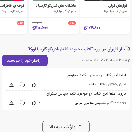
آوازهای کولی
عاشقانه های فدریکو گارسیا لورکا
فدریکو گارسیا لورکا
فدریکو گارسیا لورکا
فدریکو گارسیا لورکا
٪15
130،000
٪15
110،500
124،800
نظر کاربران در مورد "کتاب مجموعه اشعار فدریکو گارسیا لورکا"
نظر خود را بنویسید
2
نظر تا این لحظه ثبت شده است
لطفا این کتاب رو موجود کنید ممنونم
1404/11/13
|
توسط
کاربر سایت
0
|
|
درود. لطفا این کتاب رو موجود کنید.سپاس بیکران
1403/07/21
|
توسط
مهدی مظاهری تهرانی
0
|
|
بازگشت به بالا