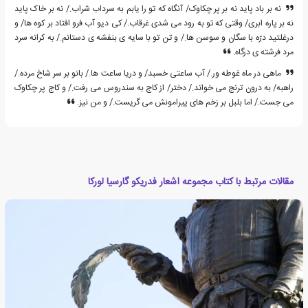
نه بر باد پاید نه بر پر چکاوک/ آنگاه که تو را یابم به سرداب شراب./ نه بر خاک پاید
نه بر پاره ابری/ وقتی که تو به رود می شدی غرقاب./ کی دیو آب فرو افتاد بر کوه ها/ و
درغلتید درّه با سگان و سوسن ها./ و تن تو با سایه ی بنفشه ی دستانم./ به کرانه سرد
مرد فرشته ی درگاه.
ماهی در ماه غوطه ور./ آب ساعتی خسبد/ و دریا ساعت ها./ بانو بر سر شاخ مرده./
راهبه/ به درون ترنج می خواند./ دختر/ از کاج به سندروس می رفت./ و کاج پر چکاوک
می جست./ اما بلبل بر زخم های پیرامونش می گریست./ و من نیز.
مقالات مرتبط با کتاب مجموعه اشعار فدریکو گارسیا لورکا