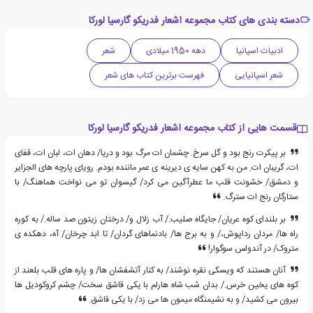
دسته بندی های کتاب مجموعه اشعار فدریکو گارسیا لورکا
ادبیات اسپانیا
دهه 1950 میلادی
شعر
شعر اسپانیایی
فهرست برترین کتاب های شعر
قسمت هایی از کتاب مجموعه اشعار فدریکو گارسیا لورکا
بر پیکرت رنج بود و گل سرخ. چشمان ات مرگ بود و دریا/ دهان ات، لبان ات، قفای
ات، گریبان ات. من به کهن سایه ی دیرینه ی عمر ماننده بودم. رویای پارچه های الجزایر
و دمشق/ خشونت قلب ما عطرآگین می کرد/ گیسوان تو می نواخت هماهنگ/ با
ستارگان رنج ات سترگ.
بر بلندای کوه عریان/ جایگاه صلیب./ آب زلال و/ درختان زیتون صد ساله./ به کوره
راه ها/ مردان رداپوش،/ و به برج ها/ بادنماهای گردان/ تا ابد چرخان/ آه، دهکده ی
متروک/ در آندولس سوگوار!
آنان هستند که ویسکی نقره نوشند/ به کنار آتشفشان ها/ و پاره های قلب بلعند از
کوه های یخین خرس./ بدان شب شاه هارلم با یکی قاشق سخت/ چشم کروکودیل ها
بیرون می کشید/ و به نشیمنگاه میمون ها می زد/ با یکی قاشق.