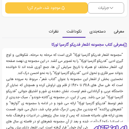
جزئیات
موجود شد، خبرم کن!
معرفی
دسته‌بندی
نکوداشت
نظرات
معرفی کتاب مجموعه اشعار فدریکو گارسیا لورکا
"مجموعه اشعار فدریکو گارسیا لورکا" اثری است که مرحله به مرحله، شکوفایی و اوج
گیری ادبی "فدریکو گارسیا لورکا" را به تصویر می کشد. در این مجموعه ی نهصد صفحه
ای، اشعار مختلف او همراه با تاریخ سرایش آن ها، جمع آوری شده اند تا خواننده
بتواند سیر فکری و تحول ادبی "فدریکو گارسیا لورکا" را به نحو احسن درک کند.
نخستین بخش از اشعار این مجموعه با عنوان "کتاب شعر"، مربوط به سروده هایی
است که طی سال های 1918 تا 1920 از قلم وی تراوش کرده و همچنان که نمایان گر
خاستگاه عربی و گرانادایی شعر اوست، نشان دهنده ی شور و اشتیاق جوانی "فدریکو
گارسیا لورکا" نیز می باشد. پس از این، در مجموعه ی"کانته خوندو"، سبک جدیدی از
شعر توسط "فدریکو گارسیا لورکا" ارائه می شود و در ادامه با مجموعه ی "آوازها" و
"شعرهای پراکنده" که چندین سال پس از مرگ شاعر چاپ شد، دنبال می شود. قسمت
بعدی ترانه های عامیانه هستند که پس از چند سال پژوهش در ادبیات و فرهنگ عامه
ی اسپانیا یکجا گردآوری شده و بعد از آن مجموعه شعرهای او در فاصله ی سال های
1924 تا 1927 با عنوان "کولی آواز خوان" قرار گرفته است. این اشعار دارای بیان روایی