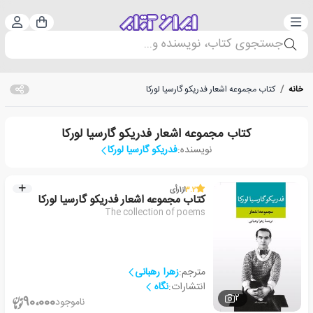
دسته‌بندی
ورود 
سبد خرید
جستجوی کتاب، نویسنده و...
خانه
/
کتاب مجموعه اشعار فدریکو گارسیا لورکا
کتاب مجموعه اشعار فدریکو گارسیا لورکا
نویسنده:
فدریکو گارسیا لورکا
3.2
از
1
رأی
کتاب مجموعه اشعار فدریکو گارسیا لورکا
The collection of poems
مترجم:
زهرا رهبانی
انتشارات:
نگاه
2
90،000
ناموجود