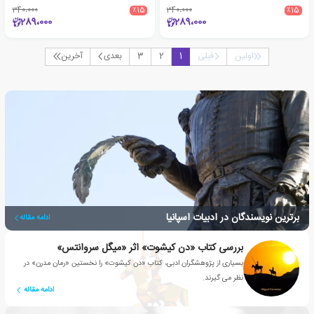
340،000
٪15
340،000
٪15
289،000
289،000
اولین
قبلی
1
2
3
بعدی
آخرین
برترین نویسندگان در ادبیات اسپانیا
ادامه مقاله
بررسی کتاب «دن کیشوت» اثر «میگل سروانتس»
بسیاری از پژوهشگران ادبی، کتاب «دن کیشوت» را نخستین «رمان مدرن» در
نظر می گیرند.
ادامه مقاله