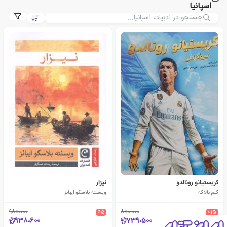
اسپانیا
کریستیانو رونالدو
نیزار
گیم بالاگه
ویسنته بلاسکو ایبانز
988،000
٪5
870،000
٪15
938،600
739،500