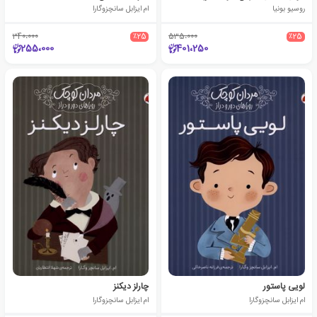
روسیو بونیا
ام ایزابل سانچزوگارا
340،000
٪25
535،000
٪25
255،000
401،250
لویی پاستور
چارلز دیکنز
ام ایزابل سانچزوگارا
ام ایزابل سانچزوگارا