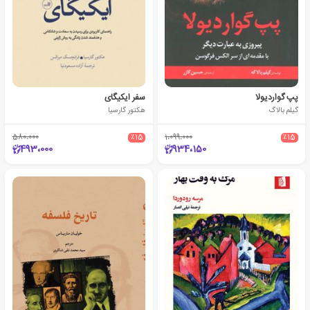
پپ گواردیولا
سفر ایکیگای
گیلم بالاگ
هکتور گارسیا
580،000
٪15
1،099،000
٪15
493،000
934،150