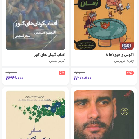
آگوس و هیولاها 8
آفتاب گردان های کور
ژائومه کوپونس
آلبرتو مندس
380،000
٪5
270،000
٪25
361،000
202،500