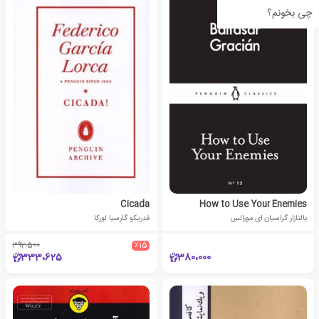
چی بخونم؟
Cicada
How to Use Your Enemies
بالتازار گراسیان ای مورالس
فدریکو گارسیا لورکا
392،500
٪15
333،625
380،000