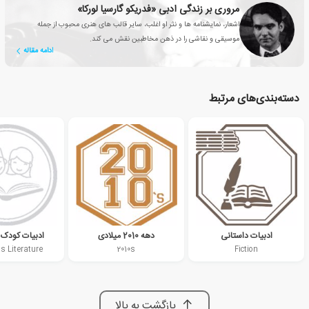
مروری بر زندگی ادبی «فدریکو گارسیا لورکا»
اشعار، نمایشنامه ها و نثر او اغلب، سایر قالب های هنری محبوب از جمله
موسیقی و نقاشی را در ذهن مخاطبین نقش می کند.
ادامه مقاله
دسته‌بندی‌های مرتبط
ادبیات داستانی
دهه 2010 میلادی
ادبیات کودک 
s Literature
2010s
Fiction
بازگشت به بالا