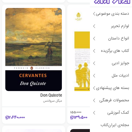
دسته بندی موضوعی
لوازم تحریر
انواع داستان
کتاب های برگزیده
جوایز ادبی
ادبیات ملل
بسته های پیشنهادی
خاکستر بیشتر
Don Quixote
محصولات فرهنگی
خوان مایورگا
میگل سروانتس
کمک آموزشی
155،000
٪10
2،640،000
139،500
مجله‌ی ایران‌کتاب