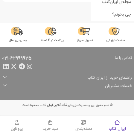
مجله‌ی ایران‌کتاب
چی بخونم؟
سلامت فیزیکی
تحویل سریع
پرداخت در 4 قسط
ارسال بین‌الملل
تماس با ما
021-62999935
راهنمای خرید از ایران کتاب
ثبت سفارش
شیوه پرداخت
خدمات مشتریان
تخفیف‌های خرید
شرایط ارسال سفارش
درباره ما
شرایط استفاده
حریم خصوصی
پیگیری سفارش
بازگرداندن سفارش
پرسش‌های متداول
© تمام حقوق این وب‌سایت برای فروشگاه آنلاین ایران کتاب محفوظ است.
سبد خرید
ایران کتاب
دسته‌بندی
سبد خرید
پروفایل