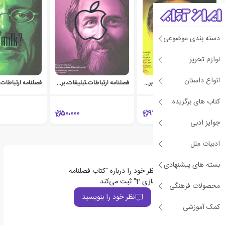
دسته بندی موضوعی
لوازم تحریر
انواع داستان
فصلنامه ارتباطات،تبلیغات،برندسازی 8
فصلنامه ارتباطات،تبلیغات،برندسازی 2
کتاب های برگزیده
50،000
97،000
جوایز ادبی
ادبیات ملل
بسته های پیشنهادی
اولین نفری باشید که نظر خود را درباره "کتاب فصلنامه
ارتباطات،تبلیغات،برندسازی 4" ثبت می‌کند
محصولات فرهنگی
نظر خود را بنویسید
کمک آموزشی