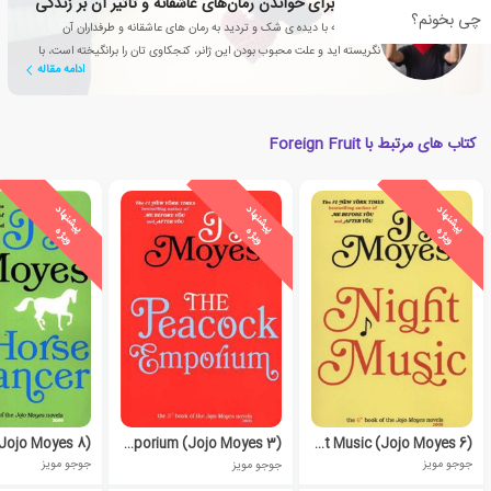
5 دلیل برای خواندن رمان‌های عاشقانه‌‌ و تأثیر آن بر زندگی
چی بخونم؟
اگر همیشه با دیده ی شک و تردید به رمان های عاشقانه و طرفداران آن
نگریسته اید و علت محبوب بودن این ژانر، کنجکاوی تان را برانگیخته است، با
ادامه مقاله
این مقاله همراه شوید
کتاب های مرتبط با Foreign Fruit
ی
ش
ن
ه
ا
د
و
ی
ژ
ی
ش
ن
ه
ا
د
و
ی
ژ
ی
ش
ن
ه
ا
د
و
ی
ژ
پ
ه
پ
ه
پ
ه
The Peacock Emporium (Jojo Moyes 3)
Night Music (Jojo Moyes 6)
جوجو مویز
جوجو مویز
جوجو مویز