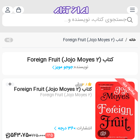
دسته‌بندی
ورود 
سبد خرید
جستجوی کتاب، نویسنده و...
خانه
/
کتاب Foreign Fruit (Jojo Moyes 2)
کتاب Foreign Fruit (Jojo Moyes 2)
نویسنده:
جوجو مویز
پیشنهاد ویژه
3.8
از
1
رأی
کتاب Foreign Fruit (Jojo Moyes 2)
Foreign Fruit (Jojo Moyes 2)
انتشارات:
360 درجه
1
543،750
٪25
725،000