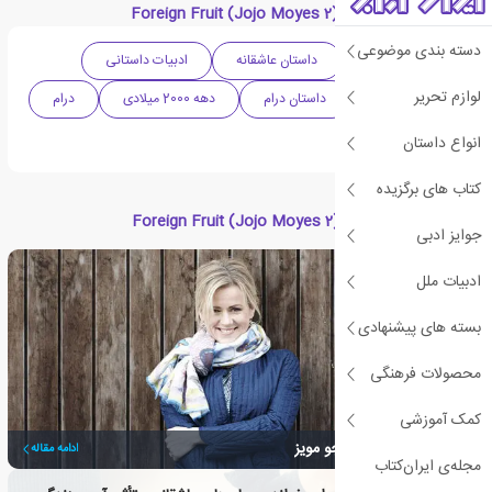
دسته بندی های کتاب Foreign Fruit (Jojo Moyes 2)
دسته بندی موضوعی
ادبیات انگلیس
داستان عاشقانه
ادبیات داستانی
لوازم تحریر
ادبیات معاصر
داستان درام
دهه 2000 میلادی
درام
عاشقانه
انواع داستان
کتاب های برگزیده
مقالات مرتبط با کتاب Foreign Fruit (Jojo Moyes 2)
جوایز ادبی
ادبیات ملل
بسته های پیشنهادی
محصولات فرهنگی
کمک آموزشی
تپش عشق در آثار جوجو مویز
ادامه مقاله
مجله‌ی ایران‌کتاب