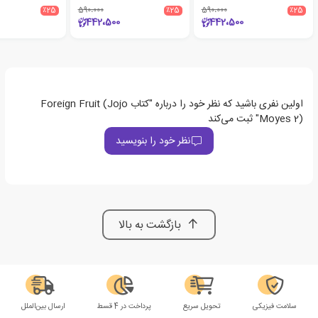
٪25
590،000
٪25
590،000
٪25
442،500
442،500
اولین نفری باشید که نظر خود را درباره "کتاب Foreign Fruit (Jojo
Moyes 2)" ثبت می‌کند
نظر خود را بنویسید
بازگشت به بالا
سلامت فیزیکی
تحویل سریع
پرداخت در 4 قسط
ارسال بین‌الملل