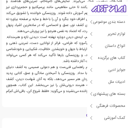
فصل‌های پیشین، شکل می‌گیرند. نمایش‌های گام‌به‌گام، تمرین‌های هدفمند و
مثال‌های بصری کمک می‌کنند تا حتی مفاهیمی مانند پرسپکتیو و حجم‌پردازی نیز
به‌روشی ملموس و قابل‌فهم آموزش داده شوند. روزینسکی خواننده را تشویق می‌کند
که با دقت و تأمل به دنیای اطراف خود بنگرد و آن را با خط و سایه بر صفحه بیاورد-نه
دسته بندی موضوعی
صرفا برای تقلید، بلکه برای کشف نور، عمق و احساسی که در ساده‌ترین اشیاء پنهان
است. تمرین‌ها نه تنها مهارت، که اعتماد به نفس هنرجو را نیز پرورش می‌دهند.
لوازم تحریر
در قلب بیایید طراحی کنیم، ایده‌ی دیدن دوباره نهفته است: دیدنی تازه و هنرمندانه.
این کتاب به خواننده می‌آموزد که طراحی، فراتر از توانایی دست، تمرینی ذهنی و
انواع داستان
احساسی‌ست؛ راهی برای ارتباط با جهان و خویشتن. خلاقیت، شکیبایی و خودشناسی
از مفاهیم کلیدی کتاب‌اند، و روزینسکی بارها تأکید می‌کند که هر کسی می‌تواند
کتاب های برگزیده
طراحی کند، اگر فقط جرئت آغاز داشته باشد.
"بیایید طراحی کنیم"، هم راهنمایی فنی‌ست و هم دعوتی صمیمی به کشف دنیای
جوایز ادبی
درون از دریچه‌ی طراحی با مداد. روزینسکی با آمیختن سادگی و عمق، کتابی پدید
آورده که نه تنها به تازه‌واردان هنر مسیر می‌دهد، بلکه به آنان شهامت دیدن، کشف
ادبیات ملل
کردن و رشد بخشیدن به هنرمند درونی‌شان را نیز می‌بخشد. این کتاب، همچون
دوستی مهربان، در کنار خواننده می‌نشیند و می‌گوید: «فقط شروع کن، باقی‌اش کم‌کم
بسته های پیشنهادی
خواهد آمد.»
محصولات فرهنگی
درباره کارول روزینسکی
کمک آموزشی