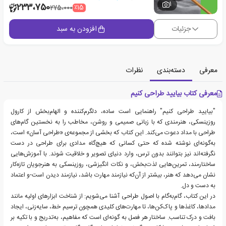
1
233،750
٪15
275،000
جزئیات
افزودن به سبد
معرفی
دسته‌بندی
نظرات
معرفی کتاب بیایید طراحی کنیم
"بیایید طراحی کنیم" راهنمایی است ساده، دلگرم‌کننده و الهام‌بخش از کارول
روزینسکی، هنرمندی که با زبانی صمیمی و روشن، مخاطب را به نخستین گام‌های
طراحی با مداد دعوت می‌کند. این کتاب که بخشی از مجموعه‌ی «طراحی آسان» است،
به‌گونه‌ای نوشته شده که حتی کسانی که هیچ‌گاه مدادی برای طراحی در دست
نگرفته‌اند نیز بتوانند بدون ترس، وارد دنیای تصویر و خلاقیت شوند. با آموزش‌هایی
ساختارمند، تمرین‌هایی لذت‌بخش، و نکات انگیزشی، روزینسکی به هنرجویان تازه‌کار
نشان می‌دهد که هنر، بیشتر از آن‌که نیازمند مهارت باشد، نیازمند دیدن است-و اعتماد
به دست و دل.
در این کتاب، گام‌به‌گام با اصول طراحی آشنا می‌شویم: از شناخت ابزارهای اولیه مانند
مدادها، کاغذها و پاک‌کن‌ها، تا مهارت‌های کلیدی همچون ترسیم خط، سایه‌زنی، ایجاد
بافت و درک تناسب. ساختار هر فصل به گونه‌ای است که مفاهیم، به‌تدریج و با تکیه بر