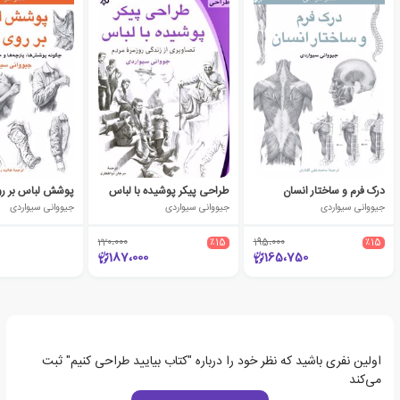
درک فرم و ساختار انسان
طراحی پیکر پوشیده با لباس
پوشش لباس بر رو
جیووانی سیواردی
جیووانی سیواردی
جیووانی سیواردی
220،000
٪15
195،000
٪15
187،000
165،750
اولین نفری باشید که نظر خود را درباره "کتاب بیایید طراحی کنیم" ثبت
می‌کند