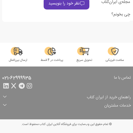
مجله‌ی ایران‌کتاب
نظر خود را بنویسید
چی بخونم؟
سلامت فیزیکی
تحویل سریع
پرداخت در 4 قسط
ارسال بین‌الملل
تماس با ما
021-62999935
راهنمای خرید از ایران کتاب
ثبت سفارش
شیوه پرداخت
خدمات مشتریان
تخفیف‌های خرید
شرایط ارسال سفارش
درباره ما
شرایط استفاده
حریم خصوصی
پیگیری سفارش
بازگرداندن سفارش
پرسش‌های متداول
© تمام حقوق این وب‌سایت برای فروشگاه آنلاین ایران کتاب محفوظ است.