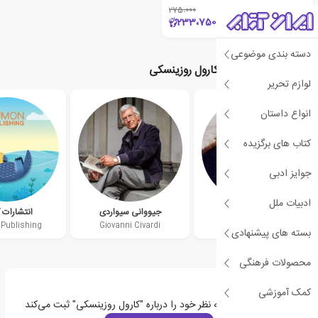
275،000
٪15
233،750
دسته بندی موضوعی
نویسندگان مرتبط با کارول روزینسکی
لوازم تحریر
انواع داستان
کتاب های برگزیده
جوایز ادبی
ادبیات ملل
کریستوفر هارت
جیووانی سیواردی
انتشارات 
Publishing
Giovanni Civardi
Christopher Hart
بسته های پیشنهادی
محصولات فرهنگی
کمک آموزشی
اولین نفری باشید که نظر خود را درباره "کارول روزینسکی" ثبت می‌کند