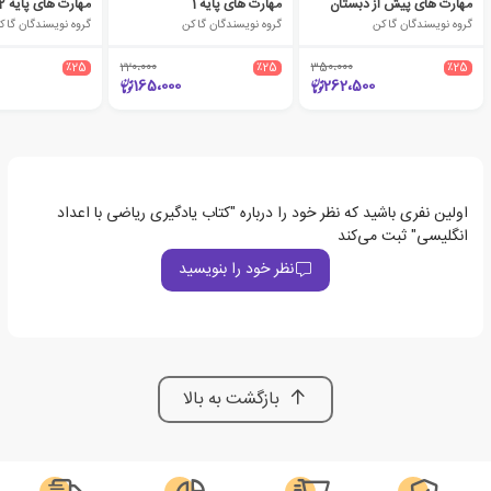
مهارت های پیش از دبستان
مهارت های پایه 1
مهارت های پایه 2
گروه نویسندگان گاکن
گروه نویسندگان گاکن
گروه نویسندگان گاک
٪25
220،000
٪25
350،000
٪25
165،000
262،500
اولین نفری باشید که نظر خود را درباره "کتاب یادگیری ریاضی با اعداد
انگلیسی" ثبت می‌کند
نظر خود را بنویسید
بازگشت به بالا