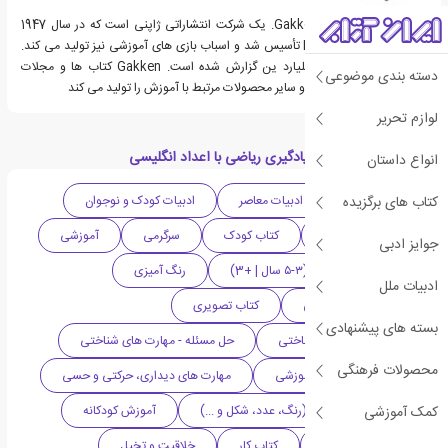
Gakken Holdings Co., Ltd. یک شرکت انتشاراتی ژاپنی است که در سال 1947
توسط Hideto Furuoka تأسیس شد و اسباب بازی های آموزشی نیز تولید می کند.
فروش سالانه آنها 90 میلیارد ین گزارش شده است. Gakken کتاب ها و مجلات
دسته بندی موضوعی
آموزشی را منتشر می کند و سایر محصولات مرتبط با آموزش را تولید می کند
لوازم تحریر
دسته بندی های کتاب یادگیری ریاضی با اعداد انگلیسی
انواع داستان
کتاب های برگزیده
ادبیات ژاپن
ادبیات معاصر
ادبیات کودک و نوجوان
دهه 2010 میلادی
کتاب کودک
سرگرمی
آموزشی
جوایز ادبی
ریاضی
نوپا (۳-۵ سال | +3)
رنگ آمیزی
ادبیات ملل
آموزش زبان انگلیسی
کتاب تصویری
بسته های پیشنهادی
تمرکز - مهارت های شناختی
حل مسئله - مهارت های شناختی
محصولات فرهنگی
اعداد - مهارت های آموزشی
مهارت های دیداری، حرکتی و حسی
کمک آموزشی
آموزش مفاهیم پایه (رنگ، عدد، شکل و ...)
آموزش کودکانه
فعالیت و سرگرمی
کتاب کار
خلاقیت و تخیل