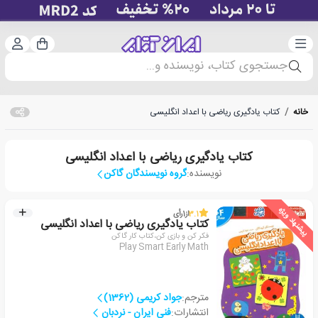
دسته‌بندی
ورود 
سبد خرید
جستجوی کتاب، نویسنده و...
خانه
/
کتاب یادگیری ریاضی با اعداد انگلیسی
کتاب یادگیری ریاضی با اعداد انگلیسی
نویسنده:
گروه نویسندگان گاکن
پیشنهاد ویژه
3.1
از
1
رأی
کتاب یادگیری ریاضی با اعداد انگلیسی
فکر کن و بازی کن،کتاب کار گاکن
Play Smart Early Math
مترجم:
جواد کریمی (1362)
انتشارات:
فنی ایران - نردبان