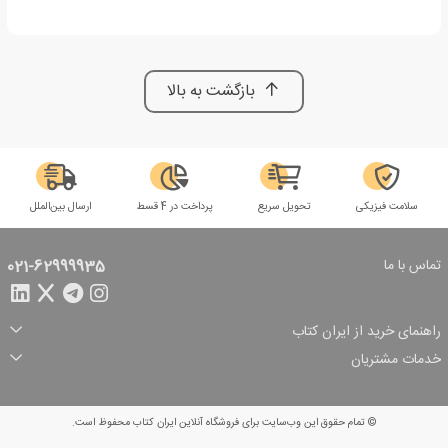
بازگشت به بالا
سلامت فیزیکی
تحویل سریع
پرداخت در 4 قسط
ارسال بین‌الملل
تماس با ما
021-62999935
راهنمای خرید از ایران کتاب
ثبت سفارش
شیوه پرداخت
خدمات مشتریان
تخفیف‌های خرید
شرایط ارسال سفارش
درباره ما
شرایط استفاده
حریم خصوصی
پیگیری سفارش
بازگرداندن سفارش
پرسش‌های متداول
© تمام حقوق این وب‌سایت برای فروشگاه آنلاین ایران کتاب محفوظ است.