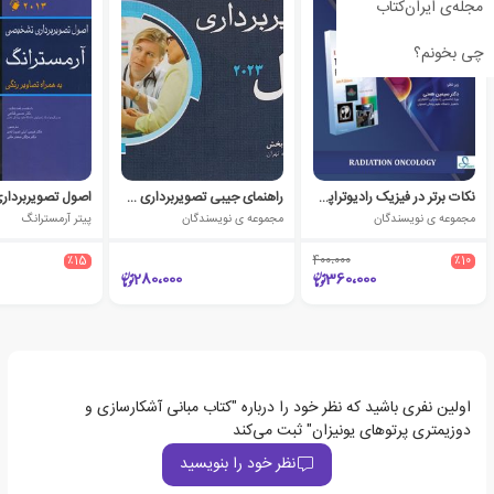
مجله‌ی ایران‌کتاب
چی بخونم؟
نکات برتر در فیزیک رادیوتراپی خان 2020
راهنمای جیبی تصویربرداری مریل 2023
مجموعه ی نویسندگان
مجموعه ی نویسندگان
پیتر آرمسترانگ
٪15
400،000
٪10
280،000
360،000
اولین نفری باشید که نظر خود را درباره "کتاب مبانی آشکارسازی و
دوزیمتری پرتوهای یونیزان" ثبت می‌کند
نظر خود را بنویسید