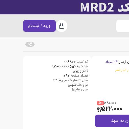
ورود / ثبت‌نام
سبد خرید
 ارسال:
24 مرداد
کد کتاب:
126877
شابک:
978-6222251208
 انبار نشر
قطع:
وزیری
تعداد صفحه:
292
سال انتشار شمسی:
1398
نوع جلد:
شومیز
سری چاپ:
1
٪10
580،000
522،000
ن به سبد