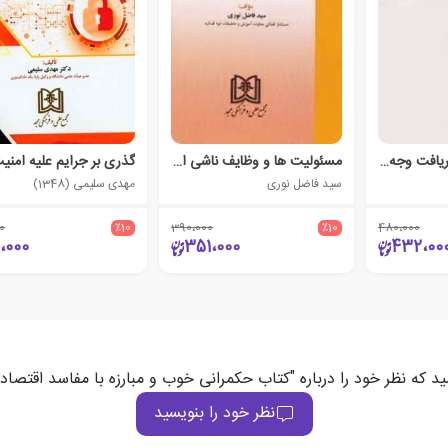
نگاهی نو به جرم دریافت وجه غیر قانونی از مردم
مسئولیت ها و وظایف ناشی از قتل از منظر فقه و قانون
سید فاضل نوری
مهدی سلیمی (1348)
0
٪10
390،000
٪10
480،000
،000
351،000
432،00
ید که نظر خود را درباره "کتاب حکمرانی خوب و مبارزه با مفاسد اقتصاد
نظر خود را بنویسید