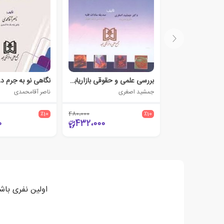
بررسی علمی و حقوقی بازاریابی شبکه ای
جمشید اصغری
ناصر آقامحمدی
٪10
480،000
٪10
0
432،000
اولین نفری باش