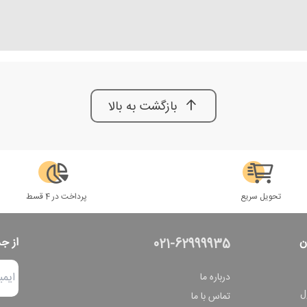
بازگشت به بالا
تحویل سریع
پرداخت در 4 قسط
ن
از ج
021-62999935
درباره ما
ل
تماس با ما