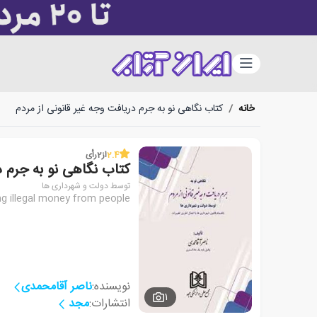
دسته‌بندی
خانه
/
کتاب نگاهی نو به جرم دریافت وجه غیر قانونی از مردم
2.4
از
2
رأی
کتاب نگاهی نو به جرم د
توسط دولت و شهرداری ها
ng illegal money from people
نویسنده:
ناصر آقامحمدی
1
انتشارات:
مجد