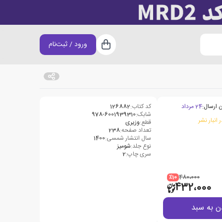
ورود / ثبت‌نام
سبد خرید
 ارسال:
24 مرداد
کد کتاب:
126882
شابک:
978-6001939310
 انبار نشر
قطع:
وزیری
تعداد صفحه:
238
سال انتشار شمسی:
1400
نوع جلد:
شومیز
سری چاپ:
2
٪10
480،000
432،000
ن به سبد