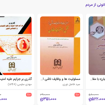
نونی از مردم
حکمرانی خوب و مبارزه با مفاسد اقتصادی
مسئولیت ها و وظایف ناشی از قتل از منظر فقه و قانون
سید فاضل نوری
مهدی سلیمی (1348)
0
٪10
390،000
٪10
580،000
،000
351،000
522،000