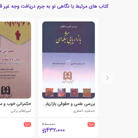
کتاب های مرتبط با نگاهی نو به جرم دریافت وجه غیر قا
بررسی علمی و حقوقی بازاریابی شبکه ای
جمشید اصغری
امیرنظام براتی
٪10
480،000
٪10
432،000