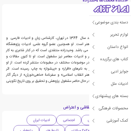
درباره محمدرضا وحیدزاده
دسته بندی موضوعی
لوازم تحریر
محمدرضا وحیدزاده، متولد سال 1364 در تهران، کارشناس زبان و ادبیات فارسی و
کارشناس ارشد پژوهش هنر است. او همچنین عضو گروه علمی ادبیات پژوهشگاه
انواع داستان
فرهنگ و اندیشۀ اسلامی می باشد. وحیدزاده منتقدی است که در کنار شاعری به کار
تحقیق و پژوهش در هنر و ادبیات معاصر نیز مشغول است. او تا کنون مقالات و
کتاب های برگزیده
یادداشت‌های بسیاری را در موضوعات مختلف در مطبوعات منتشر کرده است. از او
همچنین دو مجموعه‌شعر به نام‌های «اقرار» و «پیشواز» به چاپ رسیده است. اثر
جوایز ادبی
پژوهشی «سبک‌شناسی هنر انقلاب اسلامی» و سفرنامۀ «ماهی‌خوران» از دیگر آثار
منتشرۀ اوست. وحیدزاده در حال حاضر مشغول پژوهش و تحقیق بر روی تاریخ تکوینی
ادبیات ملل
شعر انقلاب اسلامی است.
بسته های پیشنهادی
دسته بندی های کتاب نقاشی و اعتراض
محصولات فرهنگی
کمک آموزشی
تاریخی
هنری
اجتماعی
ادبیات ایران
نقاشی
دهه 2020 میلادی
تاریخ هنر
پژوهشی