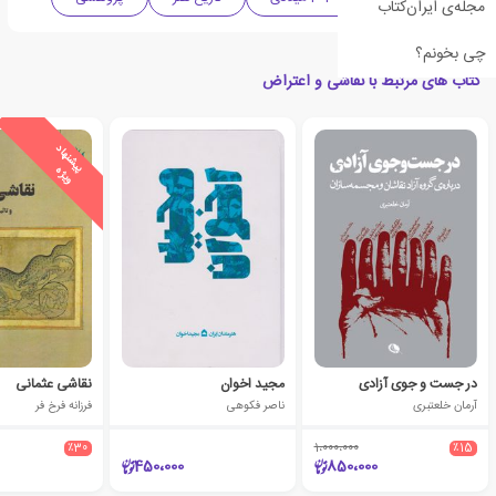
مجله‌ی ایران‌کتاب
چی بخونم؟
کتاب های مرتبط با نقاشی و اعتراض
ی
ش
ن
ه
ا
د
و
ی
ژ
پ
ه
در جست و جوی آزادی
مجید اخوان
نقاشی عثمانی
آرمان خلعتبری
ناصر فکوهی
فرزانه فرخ فر
٪30
1،000،000
٪15
450،000
850،000