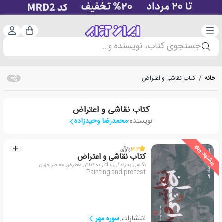
دسته‌بندی
ورود 
سبد خرید
جستجوی کتاب، نویسنده و...
خانه
/
کتاب نقاشی و اعتراض
کتاب نقاشی و اعتراض
نویسنده:
محمدرضا وحیدزاده
پیشنهاد ویژه
3.2
از
1
رأی
کتاب نقاشی و اعتراض
نگاهی به زندگی و آثار ده نقاش معترض معاصر جهان
Painting and protest
انتشارات:
سوره مهر