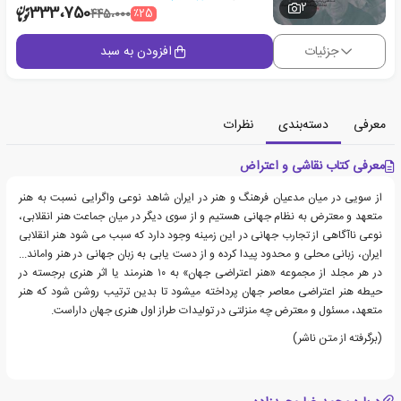
2
333،750
٪25
445،000
جزئیات
افزودن به سبد
معرفی
دسته‌بندی
نظرات
معرفی کتاب نقاشی و اعتراض
از سویی در میان مدعیان فرهنگ و هنر در ایران شاهد نوعی واگرایی نسبت به هنر
متعهد و معترض به نظام جهانی هستیم و از سوی دیگر در میان جماعت هنر انقلابی،
نوعی ناآگاهی از تجارب جهانی در این زمینه وجود دارد که سبب می شود هنر انقلابی
ایران، زبانی محلی و محدود پیدا کرده و از دست یابی به زبان جهانی در هنر واماند...
در هر مجلد از مجموعه «هنر اعتراضی جهان» به ۱۰ هنرمند یا اثر هنری برجسته در
حیطه هنر اعتراضی معاصر جهان پرداخته میشود تا بدین ترتیب روشن شود که هنر
متعهد، مسئول و معترض چه منزلتی در تولیدات طراز اول هنری جهان داراست.
(برگرفته از متن ناشر)