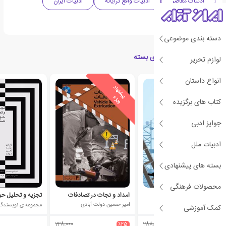
ادبیات معاصر
ادبیات واقع گرایانه
ادبیات ایران
ایمنی
دسته بندی موضوعی
کتاب های مرتبط با فضای بسته
لوازم تحریر
انواع داستان
ی
ش
ن
ه
ا
د
و
ی
ژ
ی
ش
ن
ه
ا
د
و
ی
ژ
پ
ه
پ
ه
کتاب های برگزیده
جوایز ادبی
ادبیات ملل
بسته های پیشنهادی
محصولات فرهنگی
ایمنی کار در ارتفاع
امداد و نجات در تصادفات
تجزیه و تحلیل ح
مجموعه ی نویسندگان
امیر حسین دولت آبادی
مجموعه ی نویسندگا
کمک آموزشی
228،000
٪25
288،000
٪25