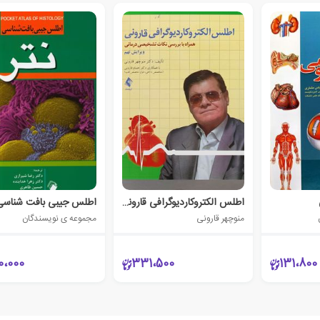
اطلس الکتروکاردیوگرافی قارونی
اطلس جیبی بافت شناسی 
منوچهر قارونی
مجموعه ی نویسندگان
0،000
331،500
131،800