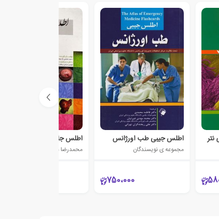
نتر
اطلس جیبی طب اورژانس
اطلس جامع جراحی ایران
مجموعه ی نویسندگان
محمدرضا هاشم پور
238،000
750،000
58