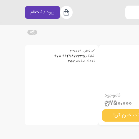
ورود / ثبت‌نام
سبد خرید
کد کتاب:
130009
شابک:
978-9649877235
تعداد صفحه:
253
ناموجود
750،000
د، خبرم کن!