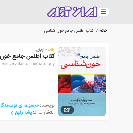
دسته‌بندی
خانه
/
کتاب اطلس جامع خون شناسی
3.8
از
1
رأی
کتاب اطلس جامع خون
ensive atlas of hematology
نویسنده:
مجموعه ی نویسندگا
1
انتشارات:
اندیشه رفیع