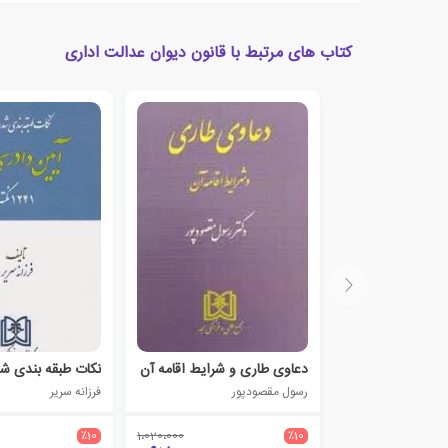
کتاب های مرتبط با قانون دیوان عدالت اداری
دعاوی طاری و شرایط اقامه آن
رسول مقصودپور
فرزانه سریر
٪10
1،020،000
٪10