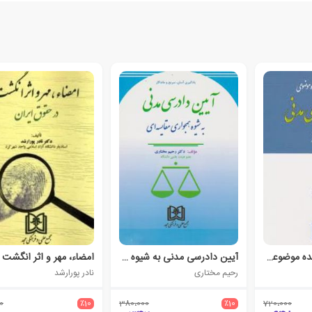
نکات طبقه بندی شده موضوعی آیین دادرسی مدنی
آیین دادرسی مدنی به شیوه همجواری مقایسه ای
رحیم مختاری
نادر پورارشد
0
٪10
380،000
٪10
720،000