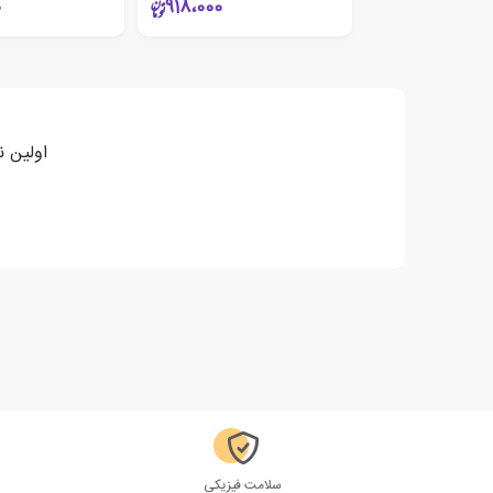
0
918،000
اولین ن
سلامت فیزیکی