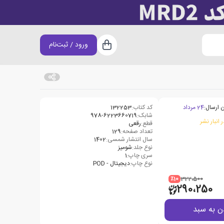
ورود / ثبت‌نام
سبد خرید
 ارسال:
24 مرداد
کد کتاب:
132253
شابک:
‫‭978-6223660719
 انبار نشر
قطع:
رقعی
تعداد صفحه:
129
سال انتشار شمسی:
1402
نوع جلد:
شومیز
سری چاپ:
1
نوع چاپ:
دیجیتال - POD
٪10
322،500
290،250
ن به سبد