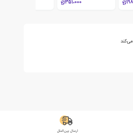
207،000
351،000
198
می‌کند
ارسال بین‌الملل