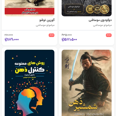
دوکودوی موساشی
گورین نوشو
میاموتو موساشی
میاموتو موساشی
210،000
٪10
635،000
٪10
189،000
571،500