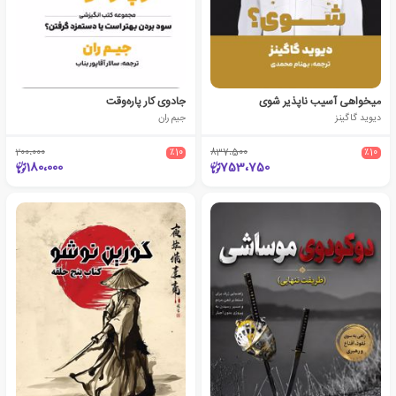
میخواهی آسیب ناپذیر شوی
جادوی کار پاره‌وقت
دیوید گاگینز
جیم ران
200،000
٪10
837،500
٪10
180،000
753،750