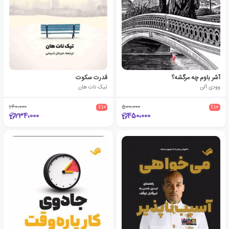
آشر باوم چه مرگشه؟
قدرت سکوت
وودی آلن
تیک نات هان
260،000
٪10
500،000
٪10
234،000
450،000