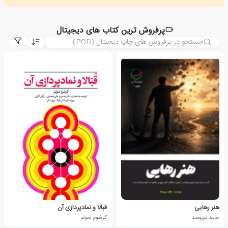
پرفروش ترین کتاب های دیجیتال
هنر رهایی
قبالا و نمادپردازی آن
حامد نیرومند
گرشوم شولم