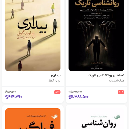
تسلط بر روانشناسی تاریک
بیداری
مارک اسمیت
لوران گونل
683،100
٪10
1،535،000
٪10
614،790
1،381،500