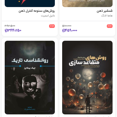
شمشیر ذهن
روش‌‎های ممنوعه کنترل ذهن
هاها لانگ
دانیل اسمیت
382،500
٪10
510،000
٪10
344،250
459،000