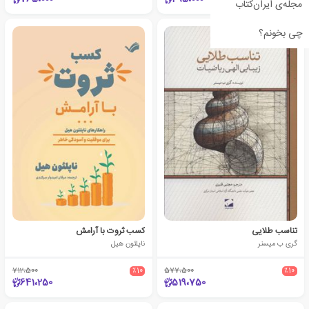
مجله‌ی ایران‌کتاب
چی بخونم؟
تناسب طلایی
کسب ثروت با آرامش
گری ب میسنر
ناپلئون هیل
712،500
٪10
577،500
٪10
641،250
519،750