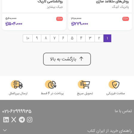
روش‌‎های متقاعد سازی
روانشناسی تاریک
پاتریک کینگ
جیک بیشاپز
560،000
٪10
310،000
٪10
504،000
279،000
10
9
8
7
6
5
4
3
2
1
بازگشت به بالا
سلامت فیزیکی
تحویل سریع
پرداخت در 4 قسط
ارسال بین‌الملل
تماس با ما
021-62999935
راهنمای خرید از ایران کتاب