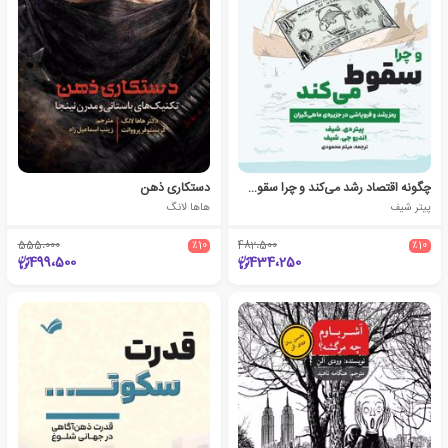
چگونه اقتصاد رشد می‌کند و چرا سقوط می‌کند
دستکاری ذهن
پیتر شیف
هاها لانگ
555،000
٪10
482،500
٪10
499،500
434،250