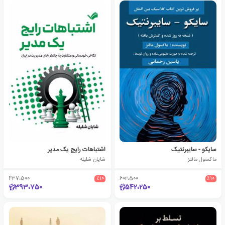
سایکو - سایبرنتیک
اشتباهات رایج یک مدیر
ماکسول مالتز
شایان شلیله
437،500
٪10
602،500
٪10
393،750
542،250