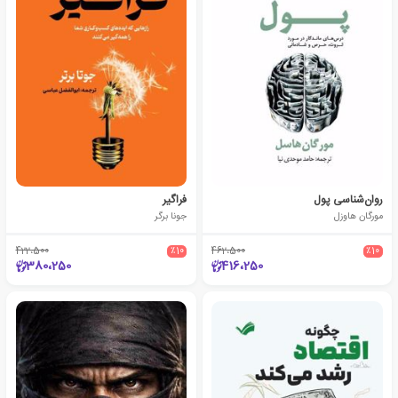
روان‌شناسی پول
فراگیر
مورگان هاوزل
جونا برگر‮‏‫
422،500
٪10
462،500
٪10
380،250
416،250