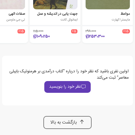
مواعظ
جهت یابی در اندیشه و عمل
صفات الهی
مایستر اکهارت
ایمانوئل کانت
تی جی ماوسن
٪15
115،000
٪5
298،000
٪15
109،250
253،300
اولین نفری باشید که نظر خود را درباره "کتاب درآمدی بر هرمنوتیک بایبلی
معاصر" ثبت می‌کند
نظر خود را بنویسید
بازگشت به بالا