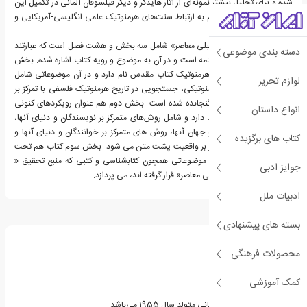
شده و برای تحلیل بیشتر نمونه‌ای از آثار هایدگر و دیگر فیلسوفان آلمانی در تکمیل این
بخش آمده و در ادامه هم به ارتباط سنت‌های هرمنوتیک علمی انگلیسی-آمریکایی و
آلمانی پرداخته شده است.
«درآمدی بر هرمنوتیک بایبلی معاصر» شامل سه بخش و هشت فصل است که عبارتند
دسته بندی موضوعی
از: پیشگفتار که شامل مقدمه است و در آن به موضوع و رویه کتاب اشاره شده. بخش
اول کتاب مبانی فلسفی هرمنوتیک کتاب مقدس نام دارد و در آن موضوعاتی شامل
لوازم تحریر
پدیدارشناسی، نظریه هرمنوتیکی، جستجویی در تاریخ هرمنوتیک فلسفی با تمرکز بر
هرمنوتیک کتاب مقدس گنجانده شده است. بخش دوم هم عنوان رویکردهای کنونی
انواع داستان
به کتاب مقدس را بر خود دارد و شامل روش‌های متمرکز بر نویسندگان و دنیای آنها،
روشهای متمرکز بر متون و جهان آنها، روش های متمرکز بر خوانندگان و دنیای آنها و
کتاب های برگزیده
همچنین روش‌های متمرکز بر واقعیت پشت متن می شود. بخش سوم کتاب هم تحت
عنوان چکیده است که به موضوعاتی همچون کتابشناسی و کتبی که منبع تحقیق «
جوایز ادبی
درآمدی بر هرمنوتیک بایبلی معاصر» قرار گرفته اند، می پردازد.
ادبیات ملل
درباره مانفرد اومینگ
بسته های پیشنهادی
محصولات فرهنگی
کمک آموزشی
مانفرد اومینگ الهیدان آلمانی متولد سال 1955 می‌باشد.