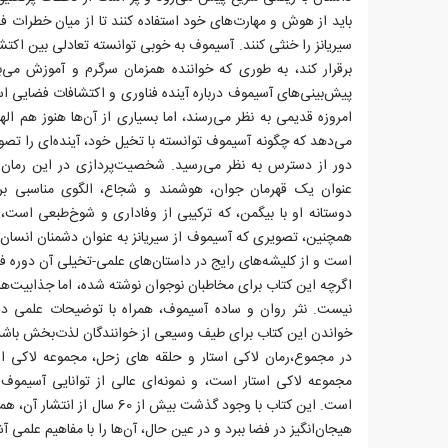
باید از هوش و مهارت‌های خود استفاده کنند تا از میان خطرات فض
سیریانز را خنثی کنند. آسیموف به خوبی توانسته تعادلی بین اکت
برقرار کند، به طوری که خواننده همزمان سرگرم و آموزش می‌ب
پیش‌بینی‌های آسیموف درباره آینده فناوری و اکتشافات فضایی اس
امروزه قدیمی به نظر می‌رسند، اما بسیاری از آن‌ها هنوز هم 
می‌دهد که چگونه آسیموف توانسته با تخیل خود، آینده‌ای را تصور
دور از دسترس به نظر می‌رسید. شخصیت‌پردازی در این رمان ن
عنوان یک قهرمان جوان، هوشمند و شجاع، الگوی مناسبی برا
دوستانه او با بیگمن، که ترکیبی از وفاداری و شوخ‌طبعی است
همچنین، تصویری که آسیموف از سیریانز به عنوان دشمنان انسان‌ه
است و از کلیشه‌های رایج در داستان‌های علمی-تخیلی آن دوره فرا
اگرچه این کتاب برای مخاطبان نوجوان نوشته شده، اما جذابیت‌های
نیست. نثر روان و ساده آسیموف، همراه با توضیحات علمی دقی
خواندن این کتاب برای طیف وسیعی از خوانندگان لذت‌بخش باشد
در مجموع،رمان لاکی استار و حلقه های زحل، مجموعه لاکی اس
مجموعه لاکی استار است، و نمونه‌ای عالی از توانایی آسیموف
است. این کتاب با وجود گذشت بیش از 
هیجان‌انگیز در فضا ببرد و در عین حال، آن‌ها را با مفاهیم علمی آش