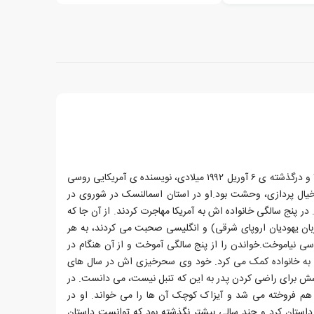
آیزاک آسیموف، زاده ی ۲ ژانویه ۱۹۲۰ و درگذشته ی ۶ آوریل ۱۹۹۲ میلادی، نویسنده ی آمریکایی روسی
خیال پردازی، وحشت بود.او در استان اسمالنسک در شوروی در
در پنج سالگی خانواده اش به آمریکا مهاجرت کردند. از آن جا که
زبان یهودیان اروپای شرقی) و انگلیسی صحبت می کردند، به هر
ی نیاموخت.خواندن را از پنج سالگی آموخت و از آن هنگام در
شی به خانواده کمک می کرد. خود وی سحرخیزی اش در سال های
شش برای راضی کردن پدر به این که تنبل نیست، می دانست. در
هم فروخته می شد و آیزاک کوچک آن ها را می خواند. او در
استان کرد و چند سالی بیشتر نگذشته بود که توانست داستان