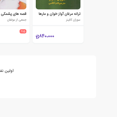
ترانه مرغان آواز خوان و مارها‮‏‫
قصه های پشمکی 2
سوزان کالینز
جمعی از مولفان
٪15
840،000
اولین نف