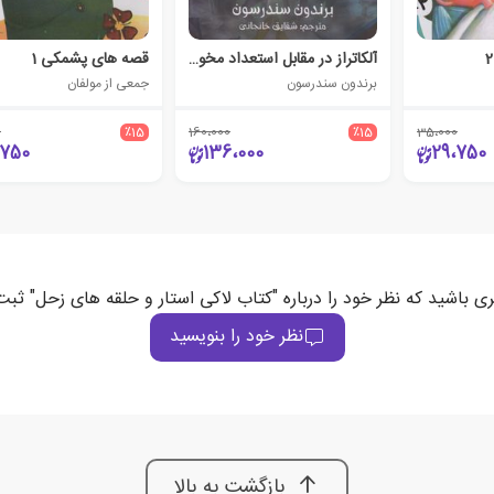
آلکاتراز در مقابل استعداد مخوف
قصه های پشمکی 1
برندون سندرسون
جمعی از مولفان
0
٪15
160،000
٪15
35،000
،750
136،000
29،750
ری باشید که نظر خود را درباره "کتاب لاکی استار و حلقه های زحل" ثبت
نظر خود را بنویسید
بازگشت به بالا