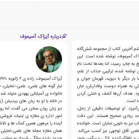
درباره آیزاک آسیموف
شم آخرین کتاب از مجموعه شش‌گانه
زاک آسیموف، نوشته شده است. این
ار پل فرنچ به چاپ رسید، اما بعدها تحت نام
 نوشته شده، ترکیبی جذاب از علم،
بار دیگر با دیوید، قهرمان جوان و
اکی به همراه دوست وفادارش، جان
تبار گونه های علمی، علمی–تخیلی، 
شود. هدف آن‌ها کشف و خنثی کردن
خانواده ی آسیابانی یهودی متولد شد. 
ه است.
در خانه با او به زبان های ییدیش (
آمیزد. او توصیفات دقیقی از زحل،
دو زبان روان سخن می گفت، اما روس
ا حد زیادی صحیح هستند. این دقت
امور اداره ی مغازه ی لبنیات فرو
ب نیز به خوبی نمایان است. خواننده
آینده را مرهون همین کمک ها و تلا
 علمی قابل توجهی نیز کسب می‌کند.
همان مغازه مجله های علمی-تخیلی 
 غافلگیرکننده. لاکی و بیگمن جونز
حدود یازده سالگی شروع به نوشتن د