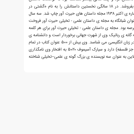
هایش را به مجله های عامه پسند بفروشد. در ۱۸ سالگی نخستین داستانش را به نام «گشتی در
حوالی سیارک وستا» نوشت که در شماره ی اکتبر ۱۹۳۸ مجله داستان های حیرت آور چاپ شد. سه سال
ن دیگری با عنوان شبانگاه به مجله ی داستان علمی - تخیلی حیرت آور فروخت
عرصه بود. مجله ی داستان علمی - تخیلی حیرت آور برای هر کلمه
انه ی رباتیک وی از شهرت جهانی برخوردار است و دانشنامه ی
بریتانیکا وی را واضع واژه ی رباتیک در زبان انگلیسی می شناسد. وی بیش از ۵۰۰ عنوان کتاب در تمام
دسته های اصلی رده بندی دوی (به جز فلسفه) دارد و سیارک آسیموف ۵۰۲۰ به افتخار وی نامگذاری
ین به عنوان سه نویسنده ی بزرگ گونه ی علمی–تخیلی شناخته