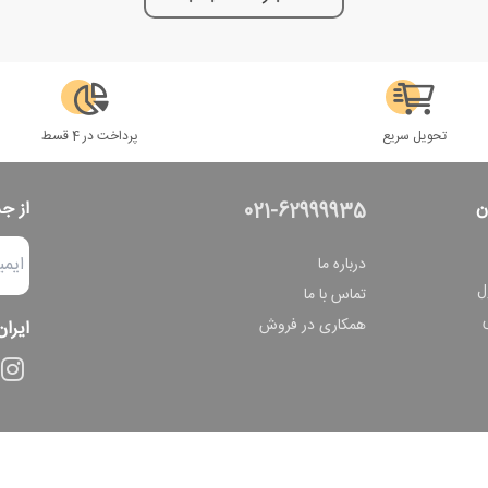
تحویل سریع
پرداخت در 4 قسط
ن
از ج
021-62999935
درباره ما
ل
تماس با ما
همکاری در فروش
ایران