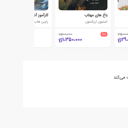
باغ های مهتاب
کارآموز آدمکشی
استیون اریکسون
رابین هاب
1،500،000
٪10
35،00
1،000،000
1،350،000
29
 می‌کند