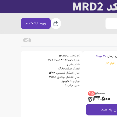
ورود / ثبت‌نام
سبد خرید
 ارسال:
20 مرداد
کد کتاب:
138160
شابک:
 انبار نشر
قطع:
رقعی
تعداد صفحه:
168
سال انتشار شمسی:
1403
سال انتشار میلادی:
1958
نوع جلد:
شومیز
سری چاپ:
1
٪15
170،000
144،500
ن به سبد