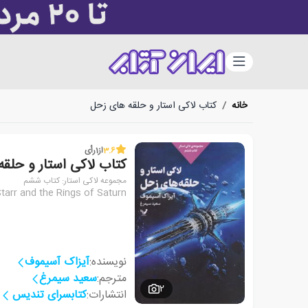
دسته‌بندی
خانه
/
کتاب لاکی استار و حلقه های زحل
3.6
از
1
رأی
کتاب لاکی استار و حلق
مجموعه لاکی استار: کتاب ششم
tarr and the Rings of Saturn
نویسنده:
آیزاک آسیموف
مترجم:
سعید سیمرغ
2
انتشارات:
کتابسرای تندیس