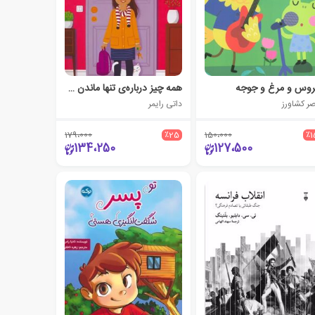
وس و مرغ و جوجه
همه چیز درباره‌ی تنها ماندن در خانه
صر کشاورز
داتی رایمر
179،000
٪25
150،000
٪1
134،250
127،500