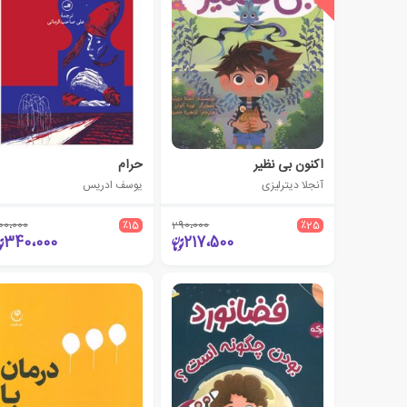
اکنون بی نظیر
حرام‏‫
آنجلا دیترلیزی
یوسف ادریس
00،000
٪15
290،000
٪25
340،000
217،500