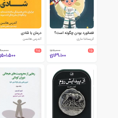
فضانورد بودن چگونه است؟
درمان با شادی
کریسانتا ماری
آندرس هانسن
90،000
٪15
178،000
٪5
501،500
169،100