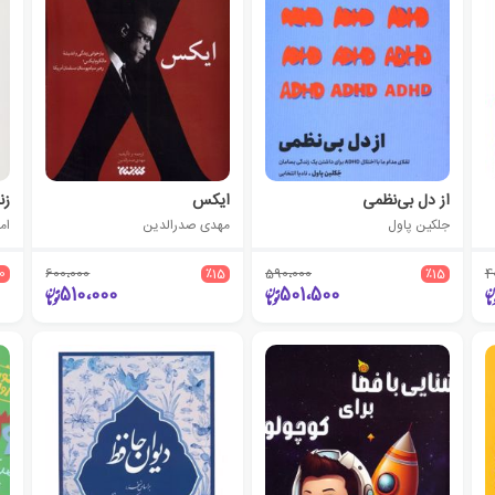
از دل بی‌نظمی
ایکس
زن
جلکین پاول
مهدی صدرالدین
اما
10
600،000
٪15
590،000
٪15
4
510،000
501،500