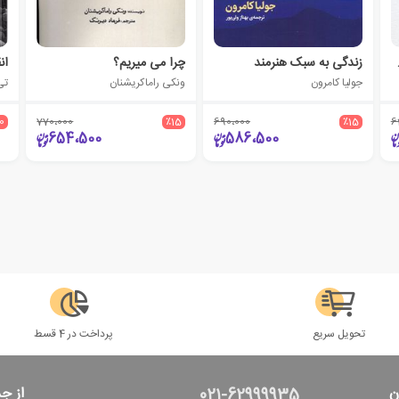
(جلد سوم)
زندگی به سبک هنرمند
چرا می میریم؟
ان
جولیا کامرون
ونکی راماکریشنان
تی
10
770،000
٪15
690،000
٪15
6
654،500
586،500
تحویل سریع
پرداخت در 4 قسط
ن
از ج
021-62999935