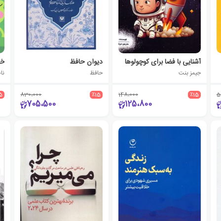
آشنایی با فضا برای کوچولوها
دیوان حافظ
خر
جیمز بنت
حافظ
نا
5
830،000
٪15
148،000
٪15
5
705،500
125،800