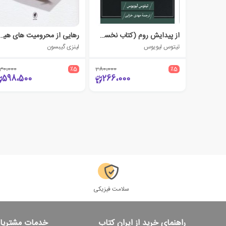
از پیدایش روم (کتاب نخست)
رهایی از محرومیت های هیجانی دوران کودکی 
تیتوس لیویوس
لینزی گیبسون
30،000
٪5
280،000
٪5
598،500
266،000
سلامت فیزیکی
راهنمای خرید از ایران کتاب
خدمات مشتریا