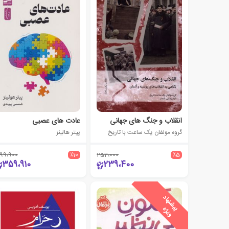
انقلاب و جنگ های جهانی
عادت های عصبی
گروه مولفان یک ساعت با تاریخ
پیتر هالینز
99،900
٪10
252،000
٪5
359،910
239،400
ی
ش
ن
ه
ا
د
و
ی
ژ
پ
ه