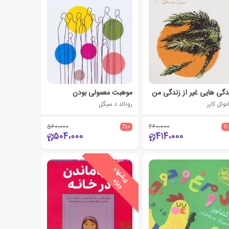
دگی هایی غیر از زندگی من
موهبت معمولی بودن
نوئل کارر
رونالد د سیگل
560،000
٪10
460،000
٪
504،000
414،000
ی
ش
ن
ه
ا
د
و
ی
ژ
پ
ه