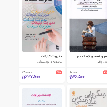
ر و قصه ی کودک من
مدیریت تبلیغات
ئده وافی
مجموعه ی نویسندگان
750،000
٪15
90،000
٪1
637،500
76،500