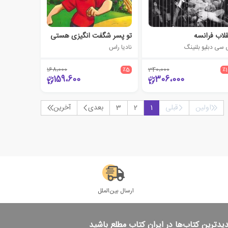
قلاب فرانسه
تو پسر شگفت انگیزی هستی
 سی دبلیو بلنینگ
نادیا راس
168،000
٪5
340،000
٪
159،600
306،000
اولین
قبلی
1
2
3
بعدی
آخرین
ارسال بین‌الملل
دیدترین کتاب‌ها در ایران کتاب مطلع باشید