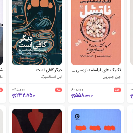
تکنیک های فیلمنامه نویسی ناتشل
دیگر کافی است
شع
جیل چمبرلین
لین استالسبرگ
ما
5
245،000
٪5
620،000
٪10
3
232،750
558،000