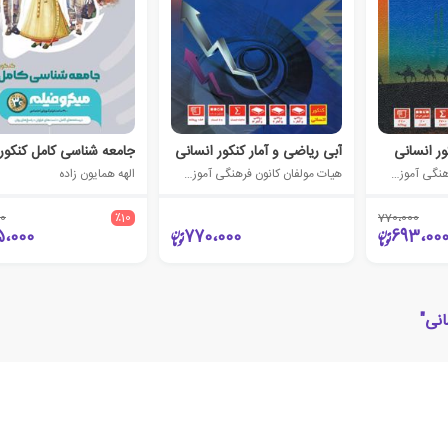
ور انسانی
آبی ریاضی و آمار کنکور انسانی
جامعه شناسی کامل کنکور 
هیات مولفان کانون فرهنگی آموزش (قلم چی)
هیات مولفان کانون فرهنگی آموزش (قلم چی)
الهه همایون زاده
0
٪10
770،000
5،000
770،000
693،00
انی"