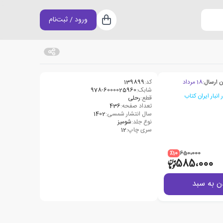
ورود / ثبت‌نام
سبد خرید
ن ارسال:
18 مرداد
کد:
139899
شابک:
978-6000025960
قطع:
رحلی
تعداد صفحه:
436
سال انتشار شمسی:
1402
نوع جلد:
شومیز
سری چاپ:
12
٪10
650،000
585،000
ن به سبد