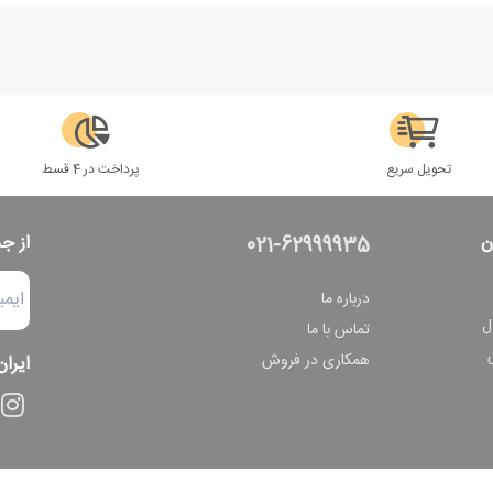
تحویل سریع
پرداخت در 4 قسط
ن
از ج
021-62999935
درباره ما
ل
تماس با ما
همکاری در فروش
ایران