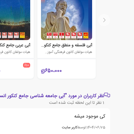
آبی فلسفه و منطق جامع کنکور انسانی
آبی عربی جامع کنک
هیات مولفان کانون فرهنگی آموزش (قلم چی)
٪10
0
650،000
نظر کاربران در مورد "آبی جامعه شناسی جامع کنکور انس
1
نظر تا این لحظه ثبت شده است
کی موجود میشه
1404/06/25
|
توسط
کاربر سایت