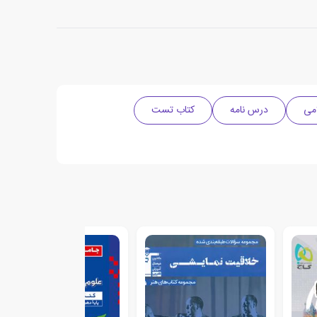
امی
درس نامه
کتاب تست